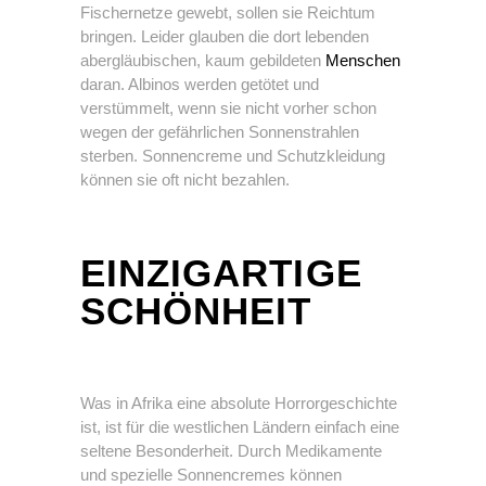
Fischernetze gewebt, sollen sie Reichtum
bringen. Leider glauben die dort lebenden
abergläubischen, kaum gebildeten
Menschen
daran. Albinos werden getötet und
verstümmelt, wenn sie nicht vorher schon
wegen der gefährlichen Sonnenstrahlen
sterben. Sonnencreme und Schutzkleidung
können sie oft nicht bezahlen.
EINZIGARTIGE
SCHÖNHEIT
Was in Afrika eine absolute Horrorgeschichte
ist, ist für die westlichen Ländern einfach eine
seltene Besonderheit. Durch Medikamente
und spezielle Sonnencremes können