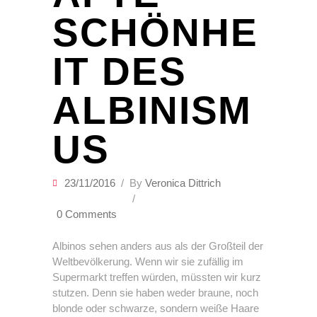
SCHÖNHE
IT DES
ALBINISM
US
23/11/2016
By
Veronica Dittrich
0 Comments
Albinos sehen anders aus als der Großteil der
Weltbevölkerung. Wenn wir sie zufällig im
Supermarkt treffen würden, müssten wir kurz
stutzen. Denn sie haben weder braune, noch
blonde oder schwarze, sondern weiße Haare