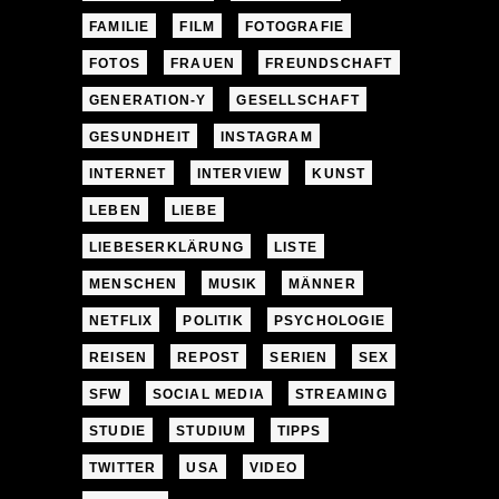
FAMILIE
FILM
FOTOGRAFIE
FOTOS
FRAUEN
FREUNDSCHAFT
GENERATION-Y
GESELLSCHAFT
GESUNDHEIT
INSTAGRAM
INTERNET
INTERVIEW
KUNST
LEBEN
LIEBE
LIEBESERKLÄRUNG
LISTE
MENSCHEN
MUSIK
MÄNNER
NETFLIX
POLITIK
PSYCHOLOGIE
REISEN
REPOST
SERIEN
SEX
SFW
SOCIAL MEDIA
STREAMING
STUDIE
STUDIUM
TIPPS
TWITTER
USA
VIDEO