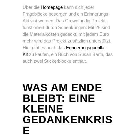
Über die
Homepage
kann sich jeder
Frageblöcke besorgen und ein Erinnerungs-
Aktivist werden. Das Crowdfundig Projekt
funktioniert durch Schenkungen: Mit 2€ sind
die Materialkosten gedeckt, mit jedem Euro
mehr wird das Projekt zusätzlich unterstützt.
Hier gibt es auch das
Erinnerungsguerilla-
Kit
zu kaufen, ein Buch von Susan Barth, das
auch zwei Stickerblöcke enthält.
WAS AM ENDE
BLEIBT: EINE
KLEINE
GEDANKENKRIS
E