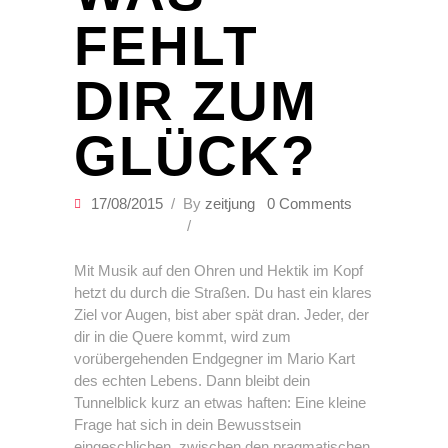
FEHLT
DIR ZUM
GLÜCK?
17/08/2015
By
zeitjung
0 Comments
Mit Musik auf den Ohren und Hektik im Kopf
hetzt du durch die Straßen. Du hast ein klares
Ziel vor Augen, bist aber spät dran. Jeder, der
dir in die Quere kommt, wird zum
vorübergehenden Endgegner im Mario Kart
des echten Lebens. Dann bleibt dein
Tunnelblick kurz an etwas haften: Eine kleine
Frage hat sich in dein Bewusstsein
eingeschlichen, zwischen den pragmatischen