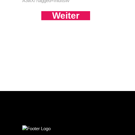
A3wX/?tagged=friluftsliv
Weiter