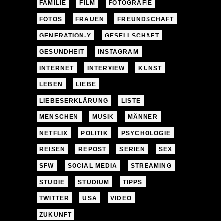
FAMILIE
FILM
FOTOGRAFIE
FOTOS
FRAUEN
FREUNDSCHAFT
GENERATION-Y
GESELLSCHAFT
GESUNDHEIT
INSTAGRAM
INTERNET
INTERVIEW
KUNST
LEBEN
LIEBE
LIEBESERKLÄRUNG
LISTE
MENSCHEN
MUSIK
MÄNNER
NETFLIX
POLITIK
PSYCHOLOGIE
REISEN
REPOST
SERIEN
SEX
SFW
SOCIAL MEDIA
STREAMING
STUDIE
STUDIUM
TIPPS
TWITTER
USA
VIDEO
ZUKUNFT