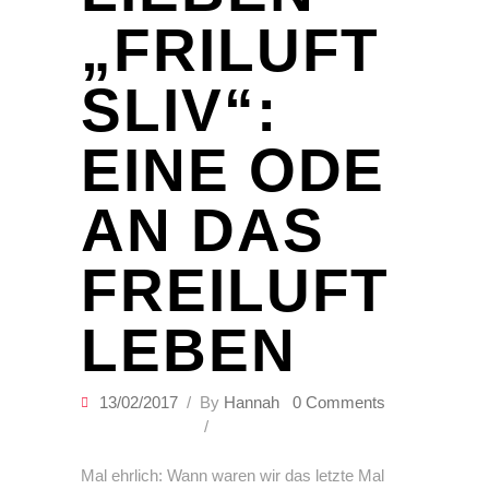
„FRILUFT
SLIV“:
EINE ODE
AN DAS
FREILUFT
LEBEN
13/02/2017
By
Hannah
0 Comments
Mal ehrlich: Wann waren wir das letzte Mal