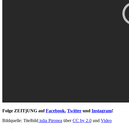
Folge ZEITjUNG auf
Facebook
,
Twitter
und
Instagram
!
Bildquelle: Titelbild
iulia Pironea
über
CC by 2.0
und
Video