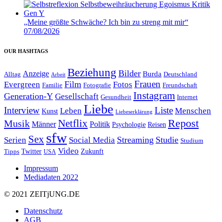
„Meine größte Schwäche? Ich bin zu streng mit mir“
07/08/2026
OUR HASHTAGS
Beziehung
Bilder
Anzeige
Burda
Alltag
Deutschland
Arbeit
Film
Frauen
Evergreen
Fotos
Familie
Fotografie
Freundschaft
Instagram
Generation-Y
Gesellschaft
Gesundheit
Internet
Liebe
Interview
Liste
Leben
Menschen
Kunst
Liebeserklärung
Repost
Netflix
Musik
Männer
Politik
Reisen
Psychologie
sfw
Sex
Streaming
Studie
Serien
Social Media
Studium
Video
Twitter
Zukunft
Tipps
USA
Impressum
Mediadaten 2022
© 2021 ZEIT
j
UNG
.
DE
Datenschutz
AGB