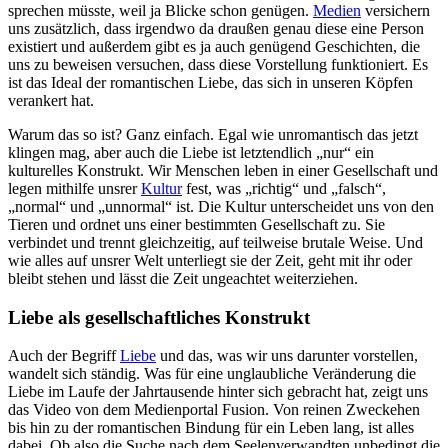
sprechen müsste, weil ja Blicke schon genügen.
Medien
versichern
uns zusätzlich, dass irgendwo da draußen genau diese eine Person
existiert und außerdem gibt es ja auch genügend Geschichten, die
uns zu beweisen versuchen, dass diese Vorstellung funktioniert. Es
ist das Ideal der romantischen Liebe, das sich in unseren Köpfen
verankert hat.
Warum das so ist? Ganz einfach. Egal wie unromantisch das jetzt
klingen mag, aber auch die Liebe ist letztendlich „nur“ ein
kulturelles Konstrukt. Wir Menschen leben in einer Gesellschaft und
legen mithilfe unsrer
Kultur
fest, was „richtig“ und „falsch“,
„normal“ und „unnormal“ ist. Die Kultur unterscheidet uns von den
Tieren und ordnet uns einer bestimmten Gesellschaft zu. Sie
verbindet und trennt gleichzeitig, auf teilweise brutale Weise. Und
wie alles auf unsrer Welt unterliegt sie der Zeit, geht mit ihr oder
bleibt stehen und lässt die Zeit ungeachtet weiterziehen.
Liebe als gesellschaftliches Konstrukt
Auch der Begriff
Liebe
und das, was wir uns darunter vorstellen,
wandelt sich ständig. Was für eine unglaubliche Veränderung die
Liebe im Laufe der Jahrtausende hinter sich gebracht hat, zeigt uns
das Video von dem Medienportal Fusion. Von reinen Zweckehen
bis hin zu der romantischen Bindung für ein Leben lang, ist alles
dabei. Ob also die Suche nach dem Seelenverwandten unbedingt die