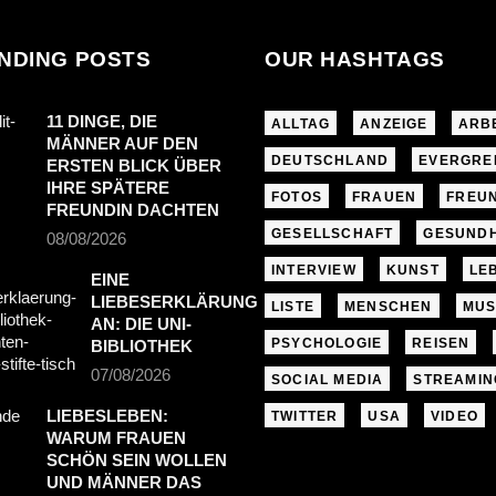
NDING POSTS
OUR HASHTAGS
11 DINGE, DIE
ALLTAG
ANZEIGE
ARB
MÄNNER AUF DEN
DEUTSCHLAND
EVERGRE
ERSTEN BLICK ÜBER
IHRE SPÄTERE
FOTOS
FRAUEN
FREU
FREUNDIN DACHTEN
GESELLSCHAFT
GESUNDH
08/08/2026
INTERVIEW
KUNST
LE
EINE
LIEBESERKLÄRUNG
LISTE
MENSCHEN
MUS
AN: DIE UNI-
PSYCHOLOGIE
REISEN
BIBLIOTHEK
07/08/2026
SOCIAL MEDIA
STREAMIN
LIEBESLEBEN:
TWITTER
USA
VIDEO
WARUM FRAUEN
SCHÖN SEIN WOLLEN
UND MÄNNER DAS