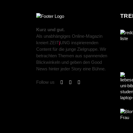
TRE
Kurz und gut.
Als unabhängiges Online-Magazin
kreiert ZEIT
j
UNG inspirierenden
Content für die junge Zielgruppe. Wir
betrachten Themen aus spannenden
Blickwinkeln und geben den Good
News hinter jeder Story eine Bühne.
Follow us