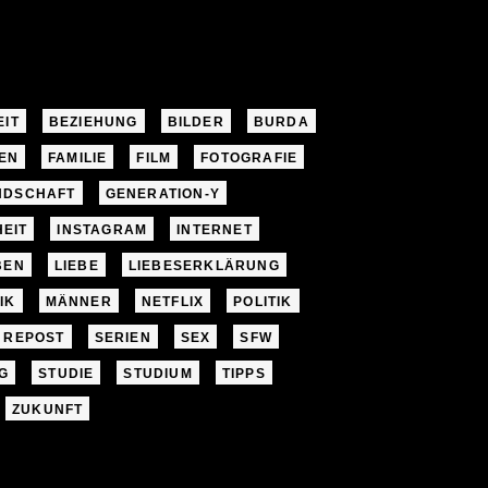
EIT
BEZIEHUNG
BILDER
BURDA
EN
FAMILIE
FILM
FOTOGRAFIE
NDSCHAFT
GENERATION-Y
EIT
INSTAGRAM
INTERNET
BEN
LIEBE
LIEBESERKLÄRUNG
IK
MÄNNER
NETFLIX
POLITIK
REPOST
SERIEN
SEX
SFW
G
STUDIE
STUDIUM
TIPPS
ZUKUNFT