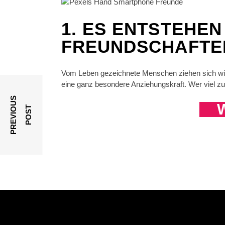
1. ES ENTSTEHE
FREUNDSCHAFTE
Vom Leben gezeichnete Menschen ziehen sich wie 
eine ganz besondere Anziehungskraft. Wer viel zu e
P
R
E
V
I
O
U
S
P
O
S
W
T