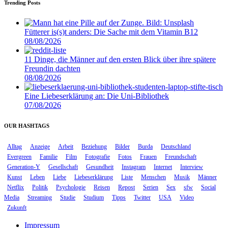
Trending Posts
Fütterer is(s)t anders: Die Sache mit dem Vitamin B12
08/08/2026
11 Dinge, die Männer auf den ersten Blick über ihre spätere
Freundin dachten
08/08/2026
Eine Liebeserklärung an: Die Uni-Bibliothek
07/08/2026
OUR HASHTAGS
Alltag
Anzeige
Arbeit
Beziehung
Bilder
Burda
Deutschland
Evergreen
Familie
Film
Fotografie
Fotos
Frauen
Freundschaft
Generation-Y
Gesellschaft
Gesundheit
Instagram
Internet
Interview
Kunst
Leben
Liebe
Liebeserklärung
Liste
Menschen
Musik
Männer
Netflix
Politik
Psychologie
Reisen
Repost
Serien
Sex
sfw
Social
Media
Streaming
Studie
Studium
Tipps
Twitter
USA
Video
Zukunft
Impressum