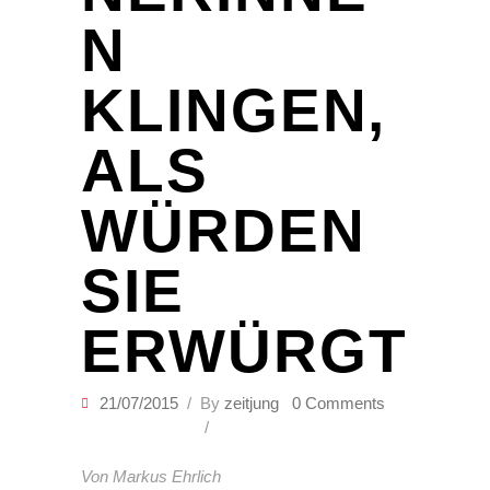
N
KLINGEN,
ALS
WÜRDEN
SIE
ERWÜRGT
21/07/2015
By
zeitjung
0 Comments
Von Markus Ehrlich