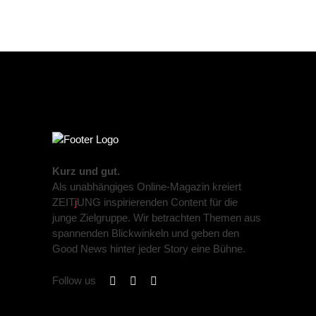
Kurz und gut.
Als unabhängiges Online-Magazin kreiert
ZEIT
j
UNG inspirierenden Content für die
junge Zielgruppe. Wir betrachten Themen aus
spannenden Blickwinkeln und geben den
Good News hinter jeder Story eine Bühne.
Follow us