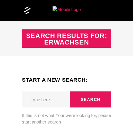
SEARCH RESULTS FOR:
ERWACHSEN
START A NEW SEARCH:
SEARCH
If this is not what Your were looking for, please
start another search