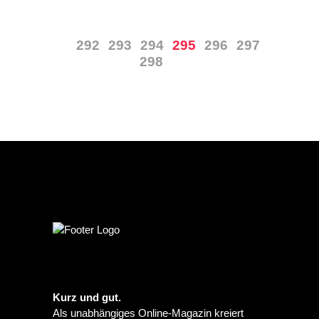
292
293
294
295
296
297
298
Kurz und gut.
Als unabhängiges Online-Magazin kreiert