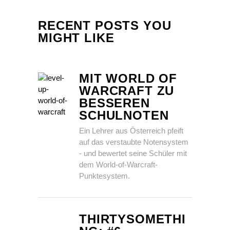
RECENT POSTS YOU
MIGHT LIKE
MIT WORLD OF
WARCRAFT ZU
BESSEREN
SCHULNOTEN
Ein Lehrer aus Österreich pfeift
auf das verstaubte Notensystem
- und bewertet seine Schüler mit
dem World-of-Warcraft-
Punktesystem.
THIRTYSOMETHI