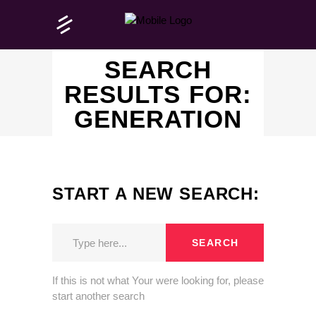
SEARCH
RESULTS FOR:
GENERATION
START A NEW SEARCH:
SEARCH
If this is not what Your were looking for, please
start another search