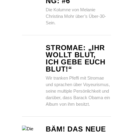
NG: #6
Die Kolumne von Melanie
Christina Mohr über’s Über-30-
Sein.
STROMAE: „IHR
WOLLT BLUT,
ICH GEBE EUCH
BLUT!“
Wir tranken Pfeffi mit Stromae
und sprachen über Voyeurismus,
seine multiple Persönlichkeit und
darüber, dass Barack Obama ein
Album von ihm besitzt.
BÄM! DAS NEUE