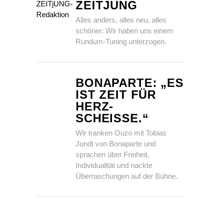
ZEITJUNG
Alles anders, alles neu, alles
schöner: Wir haben uns einem
Rundum-Tuning unterzogen.
BONAPARTE: „ES
IST ZEIT FÜR
HERZ-
SCHEISSE.“
Wir tranken Ouzo mit Tobias
Jundt von Bonaparte und
sprachen über Freiheit,
Individualität und nackte
Überraschungen auf der Bühne.