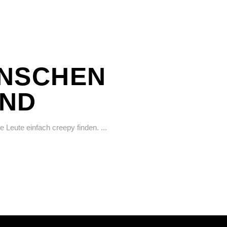
ENSCHEN
IND
e Leute einfach creepy finden.