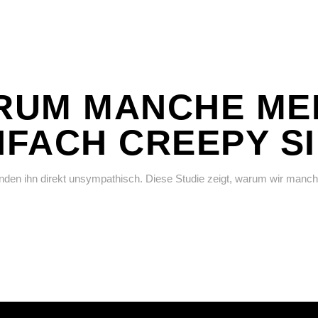
ARUM MANCHE M
NFACH CREEPY S
nden ihn direkt unsympathisch. Diese Studie zeigt, warum wir manch