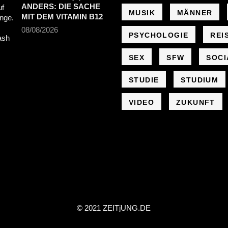
ANDERS: DIE SACHE
MUSIK
MÄNNER
MIT DEM VITAMIN B12
08/08/2026
PSYCHOLOGIE
REI
SEX
SFW
SOCI
STUDIE
STUDIUM
VIDEO
ZUKUNFT
© 2021 ZEIT
j
UNG
.
DE