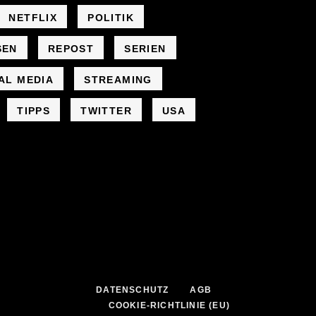
NETFLIX
POLITIK
SEN
REPOST
SERIEN
AL MEDIA
STREAMING
TIPPS
TWITTER
USA
DATENSCHUTZ
AGB
COOKIE-RICHTLINIE (EU)