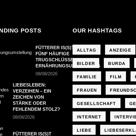
NDING POSTS
OUR HASHTAGS
FÜTTERER IS(S)T ANDERS:
ALLTAG
ANZEIGE
FÜNF HÄUFIGE
TRUGSCHLÜSSE BEI DER
BILDER
BURDA
ERNÄHRUNGSUMSTELLUNG
08/08/2026
FAMILIE
FILM
LIEBESLEBEN:
FRAUEN
FREUNDS
VERZEIHEN – EIN
ZEICHEN VON
STÄRKE ODER
GESELLSCHAFT
GE
FEHLENDEM STOLZ?
08/08/2026
INTERNET
INTERVI
LIEBE
LIEBESERK
FÜTTERER IS(S)T