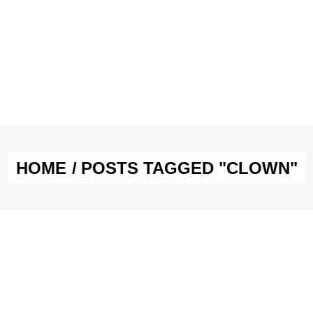
E & SEX
SPASS & SCHÖNES
STUDIUM & JOB
E & SEX
SPASS & SCHÖNES
STUDIUM & JOB
HOME
/
POSTS TAGGED "CLOWN"