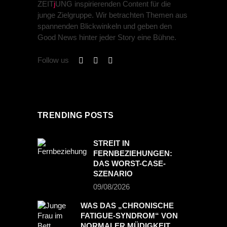
ZEIT
j
UNG inspirierenden Content für die
junge Zielgruppe. Wir betrachten Themen aus
spannenden Blickwinkeln und geben den
Good News hinter jeder Story eine Bühne.
Follow us
TRENDING POSTS
STREIT IN
FERNBEZIEHUNGEN:
DAS WORST-CASE-
SZENARIO
09/08/2026
WAS DAS „CHRONISCHE
FATIGUE-SYNDROM“ VON
NORMALER MÜDIGKEIT