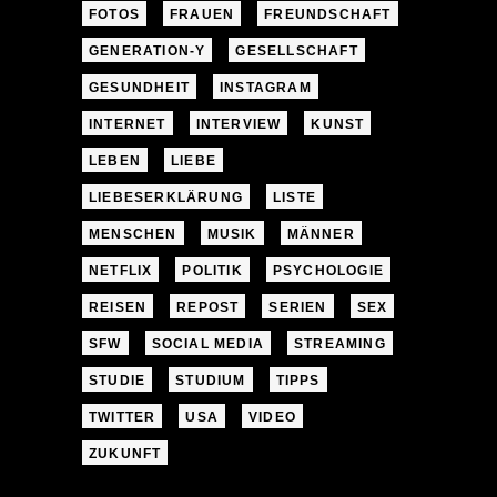
FOTOS
FRAUEN
FREUNDSCHAFT
GENERATION-Y
GESELLSCHAFT
GESUNDHEIT
INSTAGRAM
INTERNET
INTERVIEW
KUNST
LEBEN
LIEBE
LIEBESERKLÄRUNG
LISTE
MENSCHEN
MUSIK
MÄNNER
NETFLIX
POLITIK
PSYCHOLOGIE
REISEN
REPOST
SERIEN
SEX
SFW
SOCIAL MEDIA
STREAMING
STUDIE
STUDIUM
TIPPS
TWITTER
USA
VIDEO
ZUKUNFT