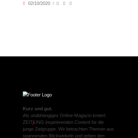
02/10/2020
Kurz und gut.
Als unabhängiges Online-Magazin kreiert
ZEIT
j
UNG inspirierenden Content für die
junge Zielgruppe. Wir betrachten Themen aus
spannenden Blickwinkeln und geben den