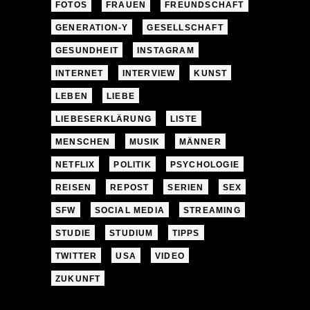
FOTOS
FRAUEN
FREUNDSCHAFT
GENERATION-Y
GESELLSCHAFT
GESUNDHEIT
INSTAGRAM
INTERNET
INTERVIEW
KUNST
LEBEN
LIEBE
LIEBESERKLÄRUNG
LISTE
MENSCHEN
MUSIK
MÄNNER
NETFLIX
POLITIK
PSYCHOLOGIE
REISEN
REPOST
SERIEN
SEX
SFW
SOCIAL MEDIA
STREAMING
STUDIE
STUDIUM
TIPPS
TWITTER
USA
VIDEO
ZUKUNFT