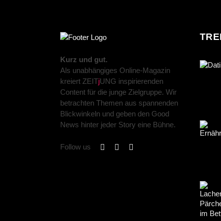
TRE
Kurz und gut.
Als unabhängiges Online-Magazin
kreiert ZEIT
j
UNG inspirierenden
Content für die junge Zielgruppe. Wir
betrachten Themen aus spannenden
Blickwinkeln und geben den Good
News hinter jeder Story eine Bühne.
Follow us