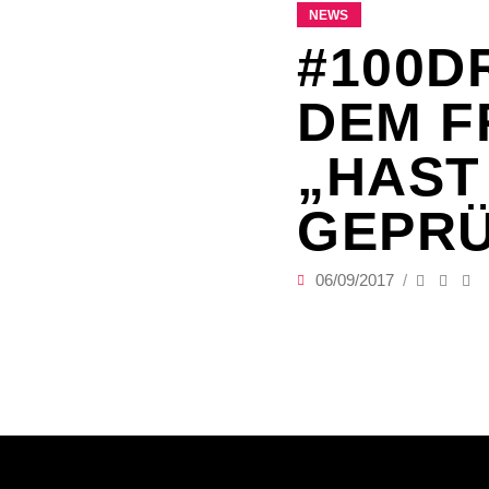
NEWS
#100D
DEM F
„HAST
GEPRÜ
06/09/2017