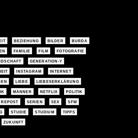
EIT
BEZIEHUNG
BILDER
BURDA
EN
FAMILIE
FILM
FOTOGRAFIE
NDSCHAFT
GENERATION-Y
EIT
INSTAGRAM
INTERNET
BEN
LIEBE
LIEBESERKLÄRUNG
IK
MÄNNER
NETFLIX
POLITIK
REPOST
SERIEN
SEX
SFW
G
STUDIE
STUDIUM
TIPPS
ZUKUNFT