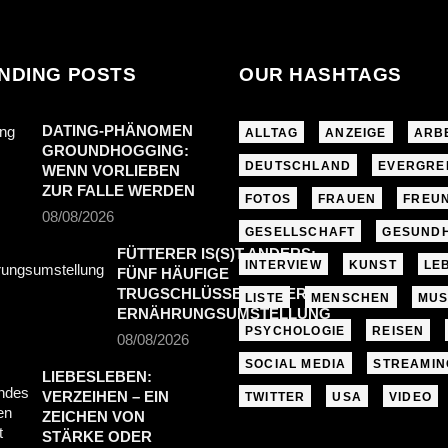
NDING POSTS
OUR HASHTAGS
DATING-PHÄNOMEN
ALLTAG
ANZEIGE
ARB
GROUNDHOGGING:
DEUTSCHLAND
EVERGRE
WENN VORLIEBEN
ZUR FALLE WERDEN
FOTOS
FRAUEN
FREU
08/08/2026
GESELLSCHAFT
GESUNDH
FÜTTERER IS(S)T ANDERS:
INTERVIEW
KUNST
LE
FÜNF HÄUFIGE
TRUGSCHLÜSSE BEI DER
LISTE
MENSCHEN
MUS
ERNÄHRUNGSUMSTELLUNG
PSYCHOLOGIE
REISEN
08/08/2026
SOCIAL MEDIA
STREAMIN
LIEBESLEBEN:
VERZEIHEN – EIN
TWITTER
USA
VIDEO
ZEICHEN VON
STÄRKE ODER