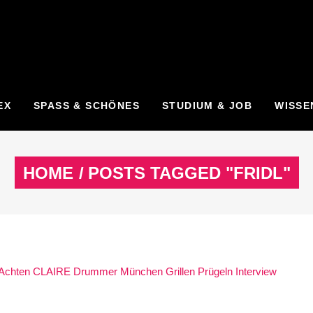
EX
SPASS & SCHÖNES
STUDIUM & JOB
WISSE
HOME
/
POSTS TAGGED "FRIDL"