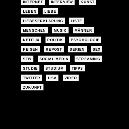
INTERNET
INTERVIEW
KUNST
LEBEN
LIEBE
LIEBESERKLÄRUNG
LISTE
MENSCHEN
MUSIK
MÄNNER
NETFLIX
POLITIK
PSYCHOLOGIE
REISEN
REPOST
SERIEN
SEX
SFW
SOCIAL MEDIA
STREAMING
STUDIE
STUDIUM
TIPPS
TWITTER
USA
VIDEO
ZUKUNFT