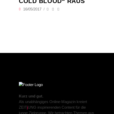
COLD BLOOD“ RAUS
16/05/2017
Kurz und gut.
Als unabhängiges Online-Magazin kreiert
ZEIT
j
UNG inspirierenden Content für die
junge Zielgruppe. Wir betrachten Themen aus