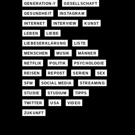
GENERATION-Y
GESELLSCHAFT
GESUNDHEIT
INSTAGRAM
INTERNET
INTERVIEW
KUNST
LEBEN
LIEBE
LIEBESERKLÄRUNG
LISTE
MENSCHEN
MUSIK
MÄNNER
NETFLIX
POLITIK
PSYCHOLOGIE
REISEN
REPOST
SERIEN
SEX
SFW
SOCIAL MEDIA
STREAMING
STUDIE
STUDIUM
TIPPS
TWITTER
USA
VIDEO
ZUKUNFT