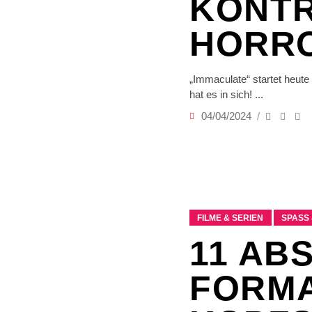
KONT
HORRO
„Immaculate“ startet heut
hat es in sich!
04/04/2024
FILME & SERIEN
SPASS 
11 AB
FORMA