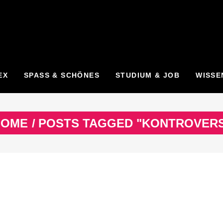
EX
SPASS & SCHÖNES
STUDIUM & JOB
WISSE
HOME
/
POSTS TAGGED "KONTROVER