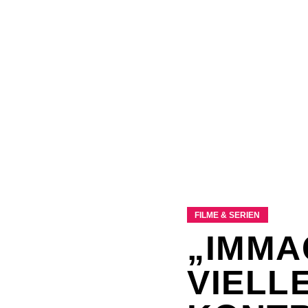
FILME & SERIEN
„IMMA
VIELL