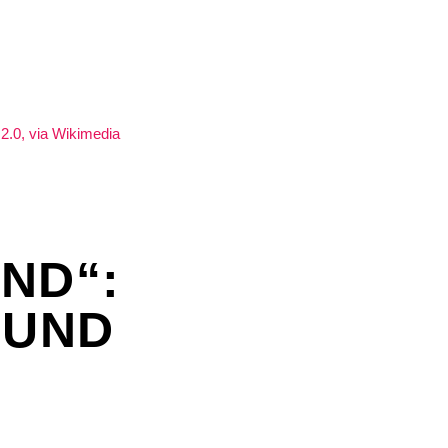
ND“:
 UND