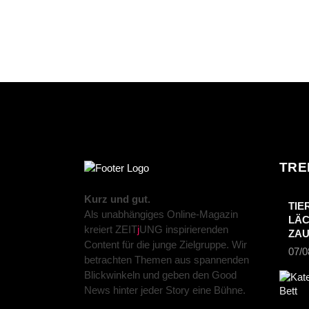
TRE
Kurz und gut.
TIE
Als unabhängiges Online-Magazin
LÄC
kreiert ZEIT
j
UNG inspirierenden
ZA
Content für die junge Zielgruppe. Wir
07/0
betrachten Themen aus spannenden
Blickwinkeln und geben den Good
News hinter jeder Story eine Bühne.