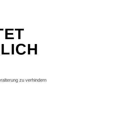
TET
KLICH
eralterung zu verhindern