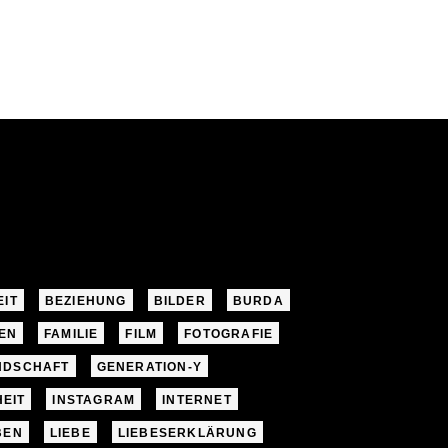
EIT
BEZIEHUNG
BILDER
BURDA
EN
FAMILIE
FILM
FOTOGRAFIE
NDSCHAFT
GENERATION-Y
EIT
INSTAGRAM
INTERNET
BEN
LIEBE
LIEBESERKLÄRUNG