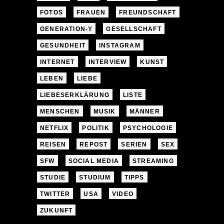
FOTOS
FRAUEN
FREUNDSCHAFT
GENERATION-Y
GESELLSCHAFT
GESUNDHEIT
INSTAGRAM
INTERNET
INTERVIEW
KUNST
LEBEN
LIEBE
LIEBESERKLÄRUNG
LISTE
MENSCHEN
MUSIK
MÄNNER
NETFLIX
POLITIK
PSYCHOLOGIE
REISEN
REPOST
SERIEN
SEX
SFW
SOCIAL MEDIA
STREAMING
STUDIE
STUDIUM
TIPPS
TWITTER
USA
VIDEO
ZUKUNFT