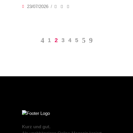
23/07/2026
1
2
3
4
5
Kurz und gut.