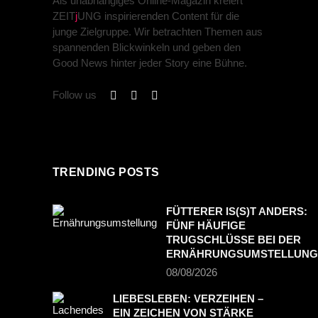
Als unabhängiges Online-Magazin kreiert
ZEIT
j
UNG inspirierenden Content für die
junge Zielgruppe. Wir betrachten Themen aus
spannenden Blickwinkeln und geben den
Good News hinter jeder Story eine Bühne.
Follow us
TRENDING POSTS
FÜTTERER IS(S)T ANDERS:
FÜNF HÄUFIGE
TRUGSCHLÜSSE BEI DER
ERNÄHRUNGSUMSTELLUNG
08/08/2026
LIEBESLEBEN: VERZEIHEN –
EIN ZEICHEN VON STÄRKE