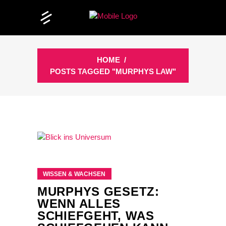
HOME
/
POSTS TAGGED "MURPHYS LAW"
WISSEN & WACHSEN
MURPHYS GESETZ:
WENN ALLES
SCHIEFGEHT, WAS