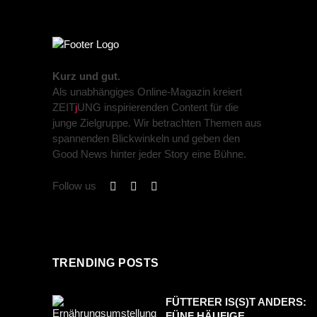
Kurz und gut.
Als unabhängiges Online-Magazin kreiert
ZEIT
j
UNG inspirierenden Content für die
junge Zielgruppe. Wir betrachten Themen aus
spannenden Blickwinkeln und geben den
Good News hinter jeder Story eine Bühne.
Follow us
TRENDING POSTS
FÜTTERER IS(S)T ANDERS:
FÜNF HÄUFIGE