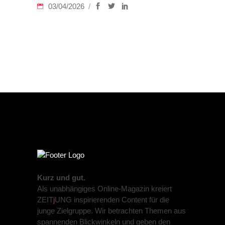
03/04/2026
Kurz und gut.
Als unabhängiges Online-Magazin kreiert
ZEIT
j
UNG inspirierenden Content für die
junge Zielgruppe. Wir betrachten Themen aus
spannenden Blickwinkeln und geben den