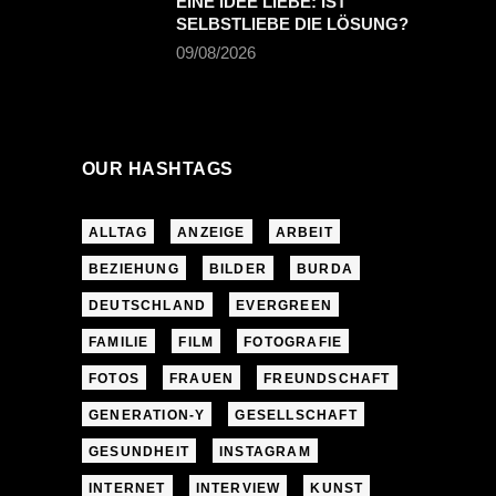
EINE IDEE LIEBE: IST
SELBSTLIEBE DIE LÖSUNG?
09/08/2026
OUR HASHTAGS
ALLTAG
ANZEIGE
ARBEIT
BEZIEHUNG
BILDER
BURDA
DEUTSCHLAND
EVERGREEN
FAMILIE
FILM
FOTOGRAFIE
FOTOS
FRAUEN
FREUNDSCHAFT
GENERATION-Y
GESELLSCHAFT
GESUNDHEIT
INSTAGRAM
INTERNET
INTERVIEW
KUNST