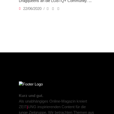
Dragqueens an die LGBTQ+ Community.
22/06/2020
Kurz und gut.
Als unabhängiges Online-Magazin kreiert
ZEIT
j
UNG inspirierenden Content für die
junge Zielgruppe. Wir betrachten Themen aus