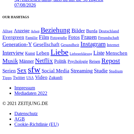
07/08/2026
OUR HASHTAGS
Beziehung
Bilder
Anzeige
Burda
Alltag
Deutschland
Arbeit
Film
Frauen
Evergreen
Fotos
Familie
Fotografie
Freundschaft
Instagram
Generation-Y
Gesellschaft
Gesundheit
Internet
Liebe
Interview
Liste
Leben
Menschen
Kunst
Liebeserklärung
Repost
Netflix
Musik
Männer
Politik
Reisen
Psychologie
sfw
Sex
Streaming
Studie
Serien
Social Media
Studium
Video
Twitter
Zukunft
Tipps
USA
Impressum
Mediadaten 2022
© 2021 ZEIT
j
UNG
.
DE
Datenschutz
AGB
Cookie-Richtlinie (EU)