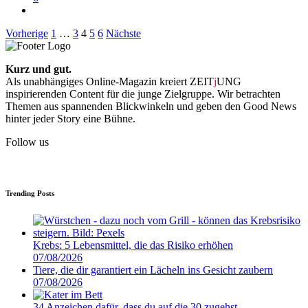
Beitragsnavigation
Vorherige
1
…
3
4
5
6
Nächste
Kurz und gut.
Als unabhängiges Online-Magazin kreiert ZEIT
j
UNG
inspirierenden Content für die junge Zielgruppe. Wir betrachten
Themen aus spannenden Blickwinkeln und geben den Good News
hinter jeder Story eine Bühne.
Follow us
Trending Posts
Krebs: 5 Lebensmittel, die das Risiko erhöhen
07/08/2026
Tiere, die dir garantiert ein Lächeln ins Gesicht zaubern
07/08/2026
34 Anzeichen dafür, dass du auf die 30 zugehst