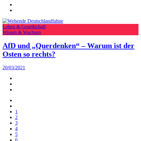
Leben & Gesellschaft
Wissen & Wachsen
AfD und „Querdenken“ – Warum ist der
Osten so rechts?
20/03/2021
1
2
3
4
5
6