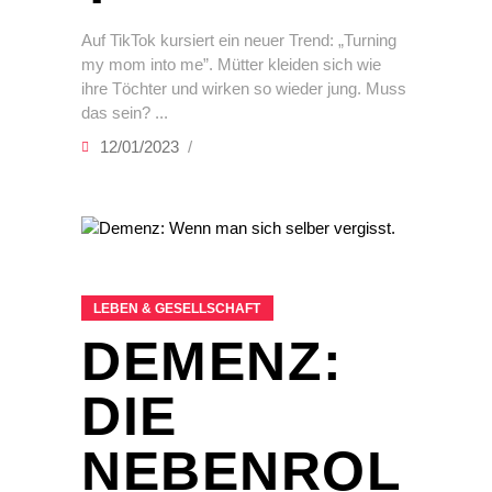
Auf TikTok kursiert ein neuer Trend: „Turning
my mom into me”. Mütter kleiden sich wie
ihre Töchter und wirken so wieder jung. Muss
das sein?
12/01/2023
LEBEN & GESELLSCHAFT
DEMENZ:
DIE
NEBENROL