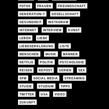
FOTOS
FRAUEN
FREUNDSCHAFT
GENERATION-Y
GESELLSCHAFT
GESUNDHEIT
INSTAGRAM
INTERNET
INTERVIEW
KUNST
LEBEN
LIEBE
LIEBESERKLÄRUNG
LISTE
MENSCHEN
MUSIK
MÄNNER
NETFLIX
POLITIK
PSYCHOLOGIE
REISEN
REPOST
SERIEN
SEX
SFW
SOCIAL MEDIA
STREAMING
STUDIE
STUDIUM
TIPPS
TWITTER
USA
VIDEO
ZUKUNFT