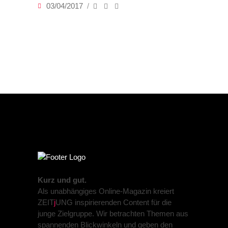
03/04/2017
Kurz und gut.
Als unabhängiges Online-Magazin kreiert
ZEIT
j
UNG inspirierenden Content für die
junge Zielgruppe. Wir betrachten Themen aus
spannenden Blickwinkeln und geben den