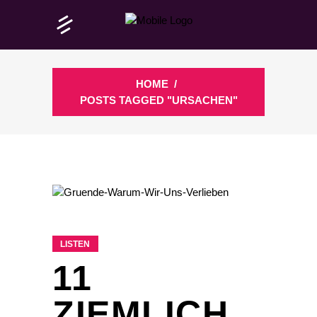
HOME
/
POSTS TAGGED "URSACHEN"
LISTEN
11
ZIEMLICH