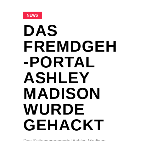
NEWS
DAS
FREMDGEH
-PORTAL
ASHLEY
MADISON
WURDE
GEHACKT
Das Seitensprungportal Ashley Madison