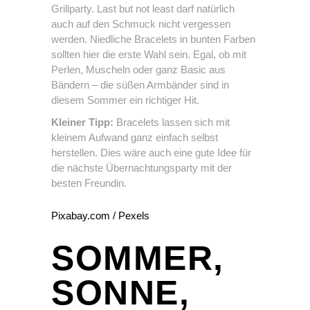
Grillparty. Last but not least darf natürlich
auch auf den Schmuck nicht vergessen
werden. Niedliche Bracelets in bunten Farben
sollten hier die erste Wahl sein. Egal, ob mit
Perlen, Muscheln oder ganz Basic aus
Bändern – die süßen Armbänder sind in
diesem Sommer ein richtiger Hit.
Kleiner Tipp:
Bracelets lassen sich mit
kleinem Aufwand ganz einfach selbst
herstellen. Dies wäre auch eine gute Idee für
die nächste Übernachtungsparty mit der
besten Freundin.
Pixabay.com / Pexels
SOMMER,
SONNE,