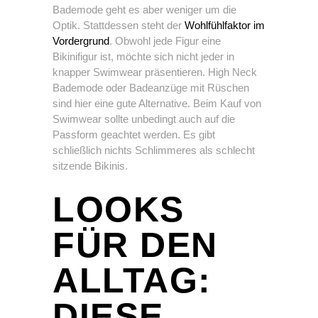
Bademode geht es aber weniger um die
Optik. Stattdessen steht der
Wohlfühlfaktor im
Vordergrund
. Obwohl jede Figur eine
Bikinifigur ist, möchte sich nicht jeder in
knapper Swimwear präsentieren. High Neck
Bademode oder Badeanzüge mit Rüschen
sind hier eine gute Alternative. Beim Kauf von
Swimwear sollte unbedingt auch auf die
Passform geachtet werden. Es gibt
schließlich nichts Schlimmeres als schlecht
sitzende Bikinis.
LOOKS
FÜR DEN
ALLTAG:
DIESE