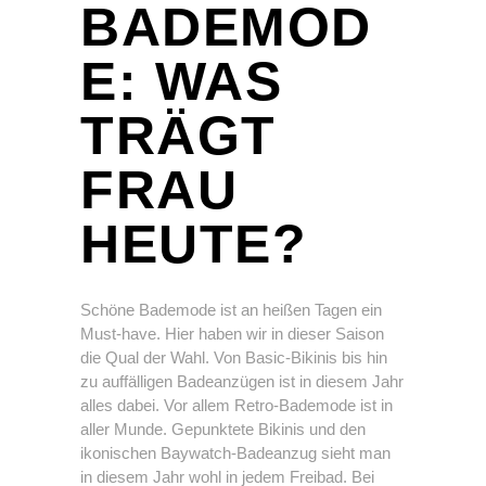
BADEMOD
E: WAS
TRÄGT
FRAU
HEUTE?
Schöne Bademode ist an heißen Tagen ein
Must-have. Hier haben wir in dieser Saison
die Qual der Wahl. Von Basic-Bikinis bis hin
zu auffälligen Badeanzügen ist in diesem Jahr
alles dabei. Vor allem Retro-Bademode ist in
aller Munde. Gepunktete Bikinis und den
ikonischen Baywatch-Badeanzug sieht man
in diesem Jahr wohl in jedem Freibad. Bei