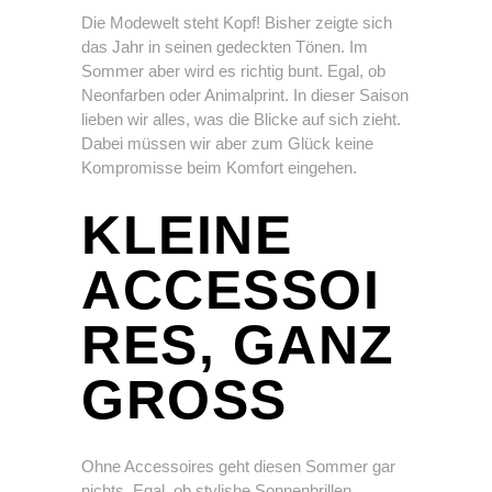
Die Modewelt steht Kopf! Bisher zeigte sich
das Jahr in seinen gedeckten Tönen. Im
Sommer aber wird es richtig bunt. Egal, ob
Neonfarben oder Animalprint. In dieser Saison
lieben wir alles, was die Blicke auf sich zieht.
Dabei müssen wir aber zum Glück keine
Kompromisse beim Komfort eingehen.
KLEINE
ACCESSOI
RES, GANZ
GROSS
Ohne Accessoires geht diesen Sommer gar
nichts. Egal, ob stylishe Sonnenbrillen,