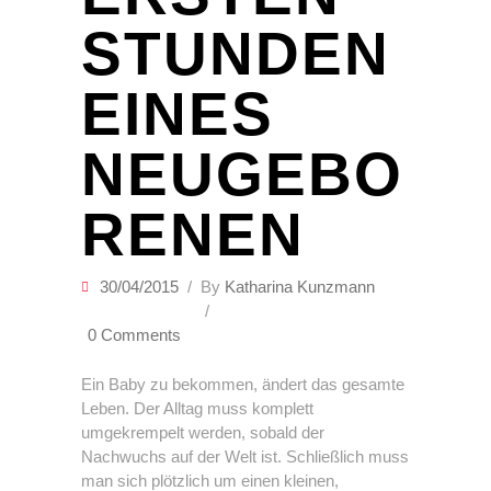
STUNDEN
EINES
NEUGEBO
RENEN
30/04/2015
By
Katharina Kunzmann
0 Comments
Ein Baby zu bekommen, ändert das gesamte
Leben. Der Alltag muss komplett
umgekrempelt werden, sobald der
Nachwuchs auf der Welt ist. Schließlich muss
man sich plötzlich um einen kleinen,