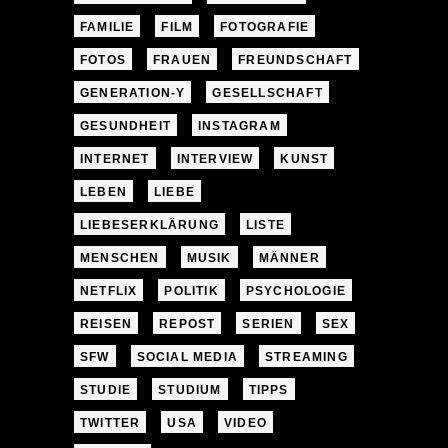
FAMILIE
FILM
FOTOGRAFIE
FOTOS
FRAUEN
FREUNDSCHAFT
GENERATION-Y
GESELLSCHAFT
GESUNDHEIT
INSTAGRAM
INTERNET
INTERVIEW
KUNST
LEBEN
LIEBE
LIEBESERKLÄRUNG
LISTE
MENSCHEN
MUSIK
MÄNNER
NETFLIX
POLITIK
PSYCHOLOGIE
REISEN
REPOST
SERIEN
SEX
SFW
SOCIAL MEDIA
STREAMING
STUDIE
STUDIUM
TIPPS
TWITTER
USA
VIDEO