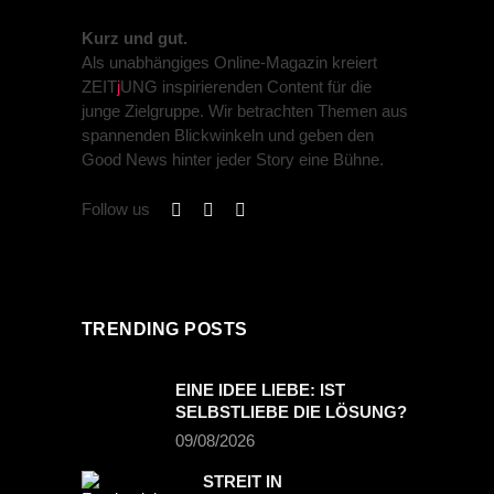
Kurz und gut.
Als unabhängiges Online-Magazin kreiert
ZEIT
j
UNG inspirierenden Content für die
junge Zielgruppe. Wir betrachten Themen aus
spannenden Blickwinkeln und geben den
Good News hinter jeder Story eine Bühne.
Follow us
TRENDING POSTS
EINE IDEE LIEBE: IST
SELBSTLIEBE DIE LÖSUNG?
09/08/2026
STREIT IN