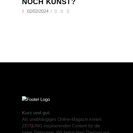
NOCH KUNST?
02/02/2024
Kurz und gut.
Als unabhängiges Online-Magazin kreiert
ZEIT
j
UNG inspirierenden Content für die
junge Zielgruppe. Wir betrachten Themen aus