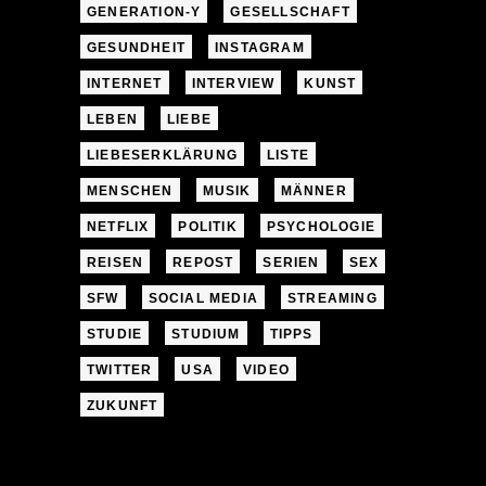
GENERATION-Y
GESELLSCHAFT
GESUNDHEIT
INSTAGRAM
INTERNET
INTERVIEW
KUNST
LEBEN
LIEBE
LIEBESERKLÄRUNG
LISTE
MENSCHEN
MUSIK
MÄNNER
NETFLIX
POLITIK
PSYCHOLOGIE
REISEN
REPOST
SERIEN
SEX
SFW
SOCIAL MEDIA
STREAMING
STUDIE
STUDIUM
TIPPS
TWITTER
USA
VIDEO
ZUKUNFT