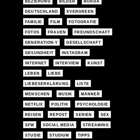
BEZIEHUNG
BILDER
BURDA
DEUTSCHLAND
EVERGREEN
FAMILIE
FILM
FOTOGRAFIE
FOTOS
FRAUEN
FREUNDSCHAFT
GENERATION-Y
GESELLSCHAFT
GESUNDHEIT
INSTAGRAM
INTERNET
INTERVIEW
KUNST
LEBEN
LIEBE
LIEBESERKLÄRUNG
LISTE
MENSCHEN
MUSIK
MÄNNER
NETFLIX
POLITIK
PSYCHOLOGIE
REISEN
REPOST
SERIEN
SEX
SFW
SOCIAL MEDIA
STREAMING
STUDIE
STUDIUM
TIPPS