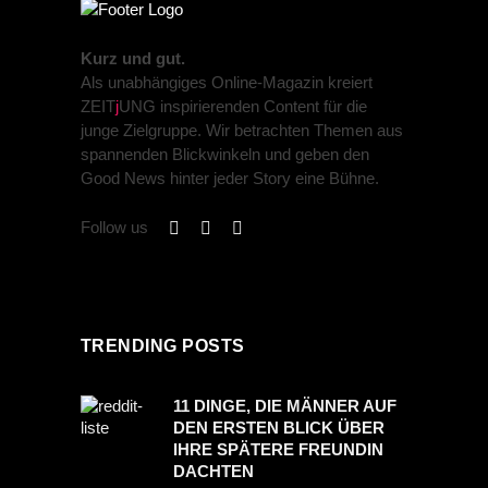
Kurz und gut.
Als unabhängiges Online-Magazin kreiert
ZEIT
j
UNG inspirierenden Content für die
junge Zielgruppe. Wir betrachten Themen aus
spannenden Blickwinkeln und geben den
Good News hinter jeder Story eine Bühne.
Follow us
TRENDING POSTS
11 DINGE, DIE MÄNNER AUF
DEN ERSTEN BLICK ÜBER
IHRE SPÄTERE FREUNDIN
DACHTEN