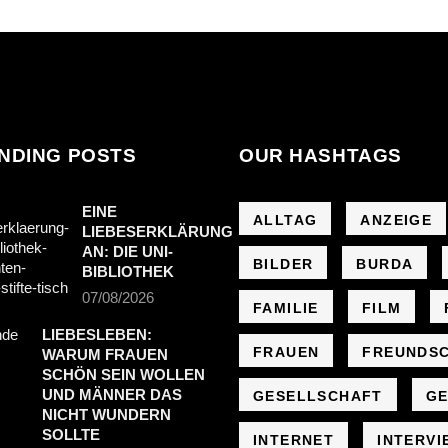
NDING POSTS
OUR HASHTAGS
EINE
ALLTAG
ANZEIGE
LIEBESERKLÄRUNG
AN: DIE UNI-
BILDER
BURDA
BIBLIOTHEK
07/08/2026
FAMILIE
FILM
LIEBESLEBEN:
FRAUEN
FREUNDS
WARUM FRAUEN
SCHÖN SEIN WOLLEN
UND MÄNNER DAS
GESELLSCHAFT
GE
NICHT WUNDERN
SOLLTE
INTERNET
INTERVI