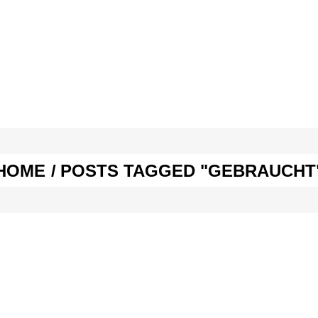
E & SEX
SPASS & SCHÖNES
STUDIUM & JOB
E & SEX
SPASS & SCHÖNES
STUDIUM & JOB
HOME
/
POSTS TAGGED "GEBRAUCHT