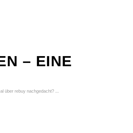
N – EINE
 mal über rebuy nachgedacht?