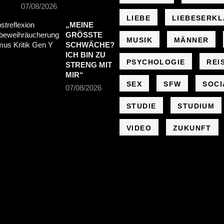
07/08/2026
LIEBE
LIEBESERK
„MEINE
GRÖSSTE S
MUSIK
MÄNNER
CHWÄCHE? I
CH BIN ZU S
PSYCHOLOGIE
REI
TRENG MIT M
IR“
SEX
SFW
SOCI
07/08/2026
STUDIE
STUDIUM
VIDEO
ZUKUNFT