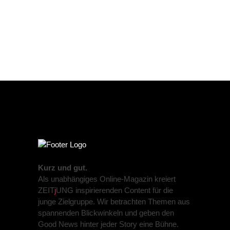
Kurz und gut.
Als unabhängiges Online-Magazin kreiert
ZEIT
j
UNG inspirierenden Content für die
junge Zielgruppe. Wir betrachten Themen aus
spannenden Blickwinkeln und geben den
Good News hinter jeder Story eine Bühne.