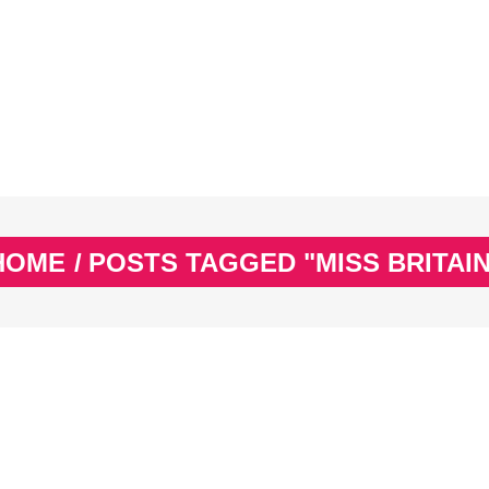
EX
SPASS & SCHÖNES
STUDIUM & JOB
WISSE
EX
SPASS & SCHÖNES
STUDIUM & JOB
WISSE
HOME
/
POSTS TAGGED "MISS BRITAIN