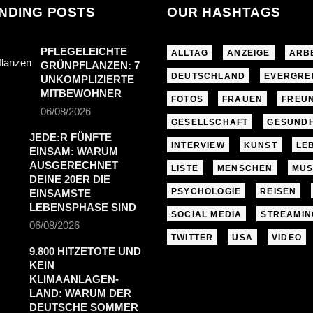
NDING POSTS
OUR HASHTAGS
PFLEGELEICHTE
ALLTAG
ANZEIGE
ARB
GRÜNPFLANZEN: 7
DEUTSCHLAND
EVERGRE
UNKOMPLIZIERTE
MITBEWOHNER
FOTOS
FRAUEN
FREU
06/08/2026
GESELLSCHAFT
GESUNDH
JEDE:R FÜNFTE
INTERVIEW
KUNST
LE
EINSAM: WARUM
AUSGERECHNET
LISTE
MENSCHEN
MUS
DEINE 20ER DIE
PSYCHOLOGIE
REISEN
EINSAMSTE
LEBENSPHASE SIND
SOCIAL MEDIA
STREAMIN
06/08/2026
TWITTER
USA
VIDEO
9.800 HITZETOTE UND
KEIN
KLIMAANLAGEN-
LAND: WARUM DER
DEUTSCHE SOMMER