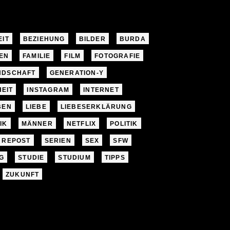
EIT
BEZIEHUNG
BILDER
BURDA
EN
FAMILIE
FILM
FOTOGRAFIE
NDSCHAFT
GENERATION-Y
EIT
INSTAGRAM
INTERNET
BEN
LIEBE
LIEBESERKLÄRUNG
IK
MÄNNER
NETFLIX
POLITIK
REPOST
SERIEN
SEX
SFW
G
STUDIE
STUDIUM
TIPPS
ZUKUNFT