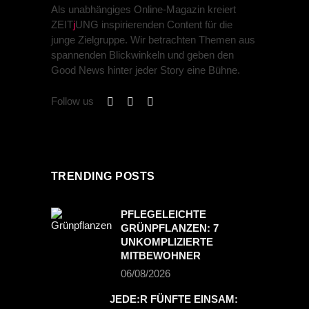
Als unabhängiges Online-Magazin kreiert
ZEIT
j
UNG inspirierenden Content für die
junge Zielgruppe. Wir betrachten Themen aus
spannenden Blickwinkeln und geben den
Good News hinter jeder Story eine Bühne.
Follow us
TRENDING POSTS
PFLEGELEICHTE
GRÜNPFLANZEN: 7
UNKOMPLIZIERTE
MITBEWOHNER
06/08/2026
JEDE:R FÜNFTE EINSAM: