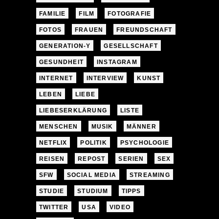
FAMILIE
FILM
FOTOGRAFIE
FOTOS
FRAUEN
FREUNDSCHAFT
GENERATION-Y
GESELLSCHAFT
GESUNDHEIT
INSTAGRAM
INTERNET
INTERVIEW
KUNST
LEBEN
LIEBE
LIEBESERKLÄRUNG
LISTE
MENSCHEN
MUSIK
MÄNNER
NETFLIX
POLITIK
PSYCHOLOGIE
REISEN
REPOST
SERIEN
SEX
SFW
SOCIAL MEDIA
STREAMING
STUDIE
STUDIUM
TIPPS
TWITTER
USA
VIDEO