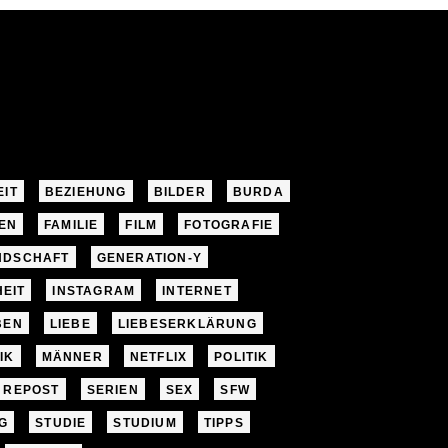
EIT
BEZIEHUNG
BILDER
BURDA
EN
FAMILIE
FILM
FOTOGRAFIE
NDSCHAFT
GENERATION-Y
EIT
INSTAGRAM
INTERNET
BEN
LIEBE
LIEBESERKLÄRUNG
IK
MÄNNER
NETFLIX
POLITIK
REPOST
SERIEN
SEX
SFW
G
STUDIE
STUDIUM
TIPPS