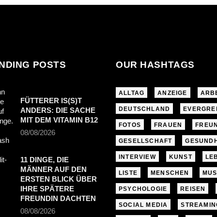
NDING POSTS
OUR HASHTAGS
ALLTAG
ANZEIGE
ARB
FÜTTERER IS(S)T
DEUTSCHLAND
EVERGRE
ANDERS: DIE SACHE
MIT DEM VITAMIN B12
FOTOS
FRAUEN
FREU
08/08/2026
GESELLSCHAFT
GESUNDH
INTERVIEW
KUNST
LE
11 DINGE, DIE
MÄNNER AUF DEN
LISTE
MENSCHEN
MUS
ERSTEN BLICK ÜBER
IHRE SPÄTERE
PSYCHOLOGIE
REISEN
FREUNDIN DACHTEN
SOCIAL MEDIA
STREAMIN
08/08/2026