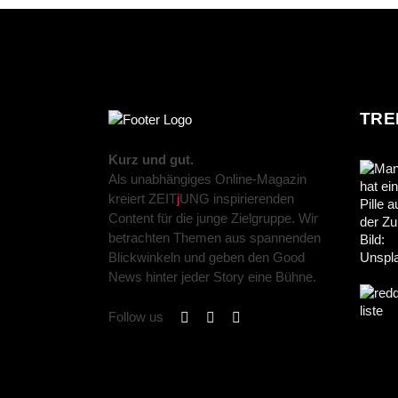
TRE
Kurz und gut.
Als unabhängiges Online-Magazin
kreiert ZEIT
j
UNG inspirierenden
Content für die junge Zielgruppe. Wir
betrachten Themen aus spannenden
Blickwinkeln und geben den Good
News hinter jeder Story eine Bühne.
Follow us