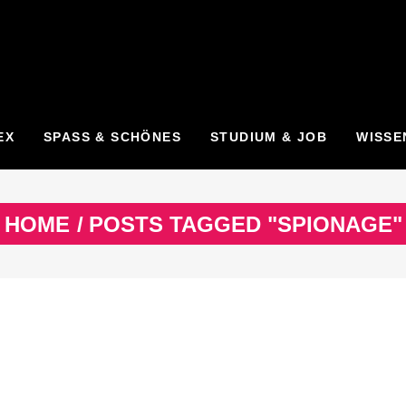
EX
SPASS & SCHÖNES
STUDIUM & JOB
WISSE
HOME
/
POSTS TAGGED "SPIONAGE"