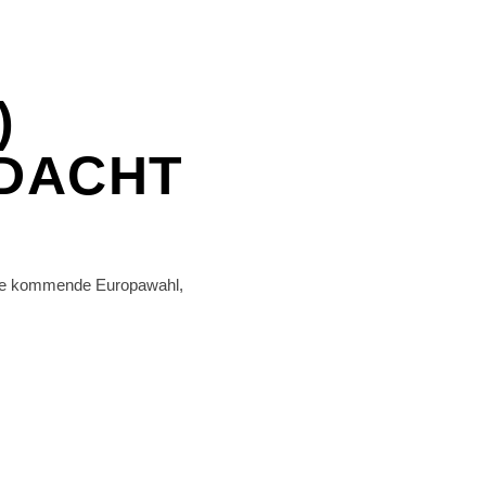
)
DACHT
r die kommende Europawahl,