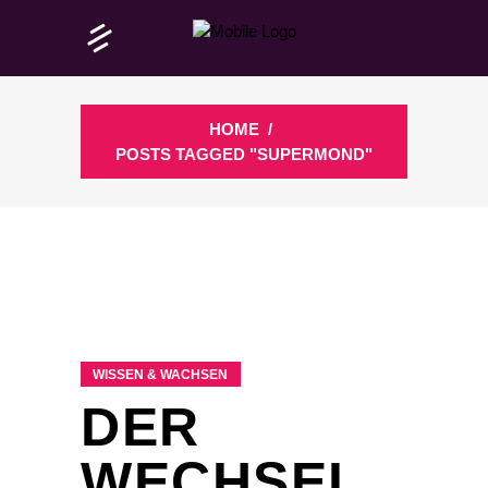
HOME
/
POSTS TAGGED "SUPERMOND"
WISSEN & WACHSEN
DER
WECHSEL