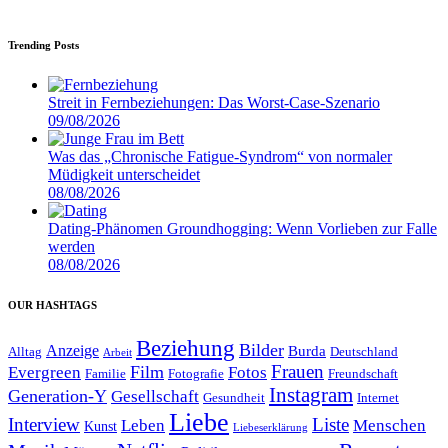
Trending Posts
Streit in Fernbeziehungen: Das Worst-Case-Szenario
09/08/2026
Was das „Chronische Fatigue-Syndrom“ von normaler
Müdigkeit unterscheidet
08/08/2026
Dating-Phänomen Groundhogging: Wenn Vorlieben zur Falle
werden
08/08/2026
OUR HASHTAGS
Beziehung
Bilder
Anzeige
Burda
Alltag
Deutschland
Arbeit
Film
Frauen
Evergreen
Fotos
Familie
Fotografie
Freundschaft
Instagram
Generation-Y
Gesellschaft
Gesundheit
Internet
Liebe
Interview
Liste
Leben
Menschen
Kunst
Liebeserklärung