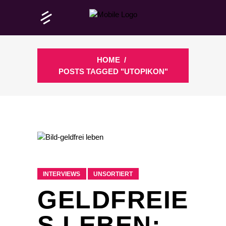
HOME
/
POSTS TAGGED "UTOPIKON"
INTERVIEWS
UNSORTIERT
GELDFREIE
S LEBEN: