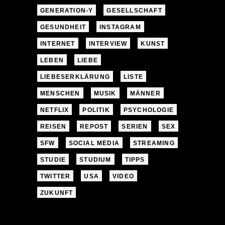
GENERATION-Y
GESELLSCHAFT
GESUNDHEIT
INSTAGRAM
INTERNET
INTERVIEW
KUNST
LEBEN
LIEBE
LIEBESERKLÄRUNG
LISTE
MENSCHEN
MUSIK
MÄNNER
NETFLIX
POLITIK
PSYCHOLOGIE
REISEN
REPOST
SERIEN
SEX
SFW
SOCIAL MEDIA
STREAMING
STUDIE
STUDIUM
TIPPS
TWITTER
USA
VIDEO
ZUKUNFT