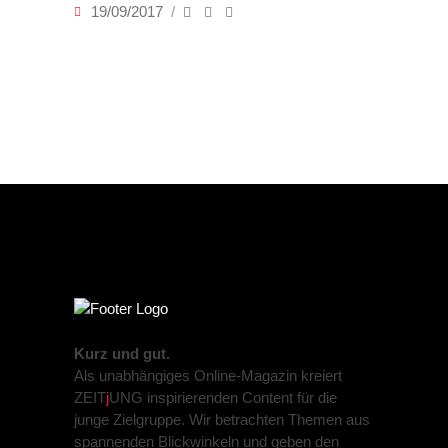
19/09/2017
Kurz und gut.
Als unabhängiges Online-Magazin kreiert
ZEIT
j
UNG inspirierenden Content für die
junge Zielgruppe. Wir betrachten Themen aus
spannenden Blickwinkeln und geben den