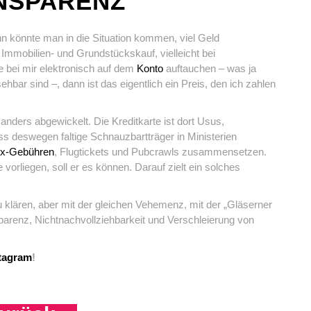
NSPARENZ
n könnte man in die Situation kommen, viel Geld
 Immobilien- und Grundstückskauf, vielleicht bei
 bei mir elektronisch auf dem
Konto
auftauchen – was ja
sehbar sind –, dann ist das eigentlich ein Preis, den ich zahlen
ders abgewickelt. Die Kreditkarte ist dort Usus,
ss deswegen faltige Schnauzbartträger in Ministerien
lix-Gebühren
, Flugtickets und Pubcrawls zusammensetzen.
vorliegen, soll er es können. Darauf zielt ein solches
u klären, aber mit der gleichen Vehemenz, mit der „Gläserner
sparenz, Nichtnachvollziehbarkeit und Verschleierung von
tagram
!