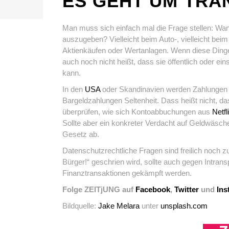
ES GEHT UM TRA
Man muss sich einfach mal die Frage stellen: Wan
auszugeben? Vielleicht beim Auto-, vielleicht beim
Aktienkäufen oder Wertanlagen. Wenn diese Dinge
auch noch nicht heißt, dass sie öffentlich oder ein
kann.
In den
USA
oder Skandinavien werden Zahlungen an
Bargeldzahlungen Seltenheit. Dass heißt nicht, da
überprüfen, wie sich Kontoabbuchungen aus
Netf
Sollte aber ein konkreter Verdacht auf Geldwäsche 
Gesetz ab.
Datenschutzrechtliche Fragen sind freilich noch z
Bürger!“ geschrien wird, sollte auch gegen Intran
Finanztransaktionen gekämpft werden.
Folge ZEITjUNG auf
Facebook
,
Twitter
und
Ins
Bildquelle:
Jake Melara
unter
unsplash.com