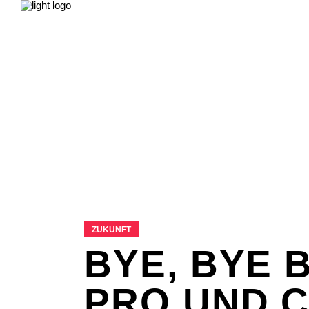
NEWS
LEBEN & GESELLSCHAFT
LIEB
FILME & SERIEN
IMPRESSUM
NEWS
LEBEN & GESELLSCHAFT
LIEB
FILME & SERIEN
IMPRESSUM
ZUKUNFT
BYE, BYE 
PRO UND 