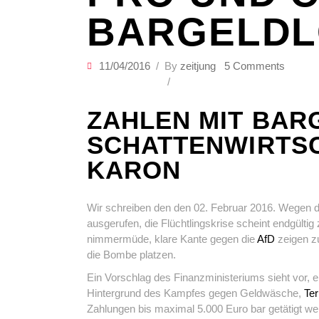
BARGELDL
11/04/2016
By
zeitjung
5 Comments
ZAHLEN MIT BAR
SCHATTENWIRTS
KARON
Wir schreiben den den 02. Februar 2016. Wegen de
ausgerufen, die Flüchtlingskrise scheint endgültig
nimmermüde, klare Kante gegen die
AfD
zeigen zu
die Bombe platzen.
Ein Vorschlag des Finanzministeriums sieht vor, 
Hintergrund des Kampfes gegen Geldwäsche,
Ter
Zahlungen bis maximal 5.000 Euro bar getätigt we