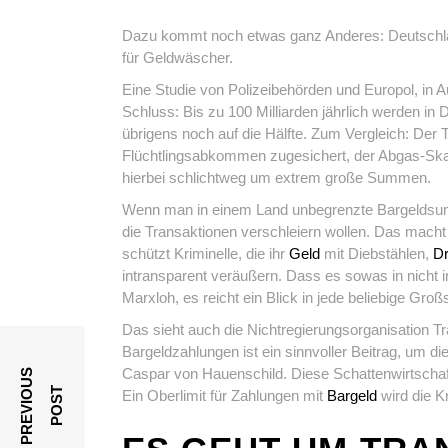
Dazu kommt noch etwas ganz Anderes: Deutschla
für Geldwäscher.
Eine Studie von Polizeibehörden und Europol, i
Schluss: Bis zu 100 Milliarden jährlich werden in
übrigens noch auf die Hälfte. Zum Vergleich: Der 
Flüchtlingsabkommen zugesichert, der Abgas-Skan
hierbei schlichtweg um extrem große Summen.
Wenn man in einem Land unbegrenzte Bargeldsum
die Transaktionen verschleiern wollen. Das macht n
schützt Kriminelle, die ihr
Geld
mit Diebstählen,
D
intransparent veräußern. Dass es sowas in nicht 
Marxloh, es reicht ein Blick in jede beliebige Großs
Das sieht auch die Nichtregierungsorganisation Tr
Bargeldzahlungen ist ein sinnvoller Beitrag, um d
Caspar von Hauenschild. Diese Schattenwirtschaft
P
R
E
V
I
O
U
S
P
O
S
T
Ein Oberlimit für Zahlungen mit
Bargeld
wird die K