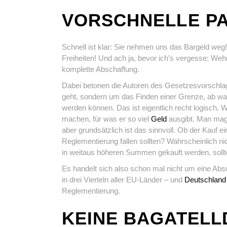
VORSCHNELLE PA
Schnell ist klar: Sie nehmen uns das Bargeld w
Freiheiten! Und ach ja, bevor ich’s vergesse: Weh
komplette Abschaffung.
Dabei betonen die Autoren des Gesetzesvorschlags
geht, sondern um das Finden einer Grenze, ab w
werden können. Das ist eigentlich recht logisch. W
machen, für was er so viel
Geld
ausgibt. Man mag 
aber grundsätzlich ist das sinnvoll. Ob der Kauf 
Reglementierung fallen sollten? Wahrscheinlich n
in weitaus höheren Summen gekauft werden, sollte
Es handelt sich also schon mal nicht um eine Absc
in drei Vierteln aller EU-Länder – und
Deutschland
Reglementierung.
KEINE BAGATELL