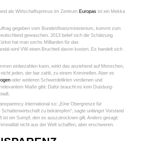
nd als Wirtschaftsprimus im Zentrum
Europas
ist ein Mekka
n Auftrag gegeben vom Bundesfinanzministerium, kommt zum
 Deutschland gewaschen. 2013 belief sich die Schätzung
Türkei hat man sechs Milliarden für das
dal wird VW einen Bruchteil davon kosten. Es handelt sich
men einbezahlen kann, wirkt das anziehend auf Menschen,
icht jeden, der bar zahlt, zu einem Kriminellen. Aber es
rogen
oder weiteren Schwerdelikten verdienen und
irrelevantem Maße gibt: Dafür braucht es kein Duisburg-
tadt.
ansparency International so: „Eine Obergrenze für
ie Schattenwirtschaft zu bekämpfen“, sagte unlängst Vorstand
 ist ein Sumpf, den es auszutrocknen gilt. Anders gesagt:
riminalität nicht aus der Welt schaffen, aber erschweren.