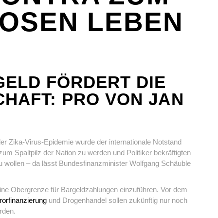
OSEN LEBEN
GELD FÖRDERT DIE
CHAFT: PRO VON
JAN
r Zika-Virus-Epidemie wurde der internationale Notstand
 zum Spaltpilz der Nation zu werden und Politiker bekräftigten
 wollen – da lässt Bundesfinanzminister Wolfgang Schäuble
eine Obergrenze für Bargeldzahlungen einzuführen. Vor dem
rorfinanzierung
und Drogenhandel sollen zukünftig nur noch
rden.