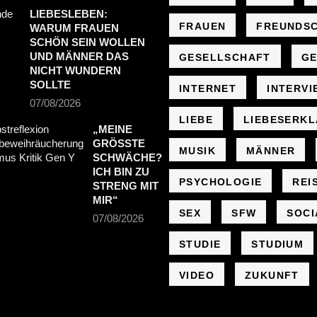
LIEBESLEBEN:
FRAUEN
FREUNDS
WARUM FRAUEN
SCHÖN SEIN WOLLEN
UND MÄNNER DAS
GESELLSCHAFT
GE
NICHT WUNDERN
SOLLTE
INTERNET
INTERVI
07/08/2026
LIEBE
LIEBESERK
„MEINE
GRÖSSTE S
MUSIK
MÄNNER
CHWÄCHE? I
CH BIN ZU S
PSYCHOLOGIE
REI
TRENG MIT M
IR“
SEX
SFW
SOCI
07/08/2026
STUDIE
STUDIUM
VIDEO
ZUKUNFT