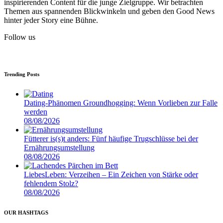
Einfüllbecher, Funktionen:
inspirierenden Content für die junge Zielgruppe. Wir betrachten
Magnetschloss, abnehmbares
mm (Ø der Stange), versch. Farben:
Tragetasche, Akku kompatibel mit
Trockenbügeln, Dampfbügeln,
Themen aus spannenden Blickwinkeln und geben den Good News
LED-Rücklicht mit modernem
Anthrazit, Taupe, Hellgrau – ab
allen Geräten der Serie PARKSIDE
Dampfstoß, Vertikaldampf,
hinter jeder Story eine Bühne.
Leuchtbandcharakter in 3
19.05.2022, für je 34,99€ (Bild: ©
X 12 V Team – ab 19.05.2022, für
variable Dampfmenge,
Leuchtstufen (Dauerlicht,
Aldi Süd)
je 69,99€ (Bild: © Lidl)
Sprayfunktion, Selbstreinigung,
Blinkmodus, Lauflicht),
Follow us
Anti-Kalk-Funktion, Anti-Tropf-
bedienfreundliches Einhand-
System, Automatische
Größenverstellsystem,
Abschaltung (vertikal nach ca. 8
reflektierende Details für bessere
Min., horizontal nach ca. 30 Sek.)
Sichtbarkeit, inkl. Regenschutz
– ab 19.05.2022, für je 24,99€
mit Front- und Rücklichtfenster,
Trending Posts
(Bild: © Aldi Nord)
verschiedene Farben: weiß, blau
oder schwarz (Erwachsene), türkis
oder lila (Kinder) – ab 19.05.2022,
für je 19,99€ (Bild: © Aldi Süd)
Dating-Phänomen Groundhogging: Wenn Vorlieben zur Falle
werden
08/08/2026
Fütterer is(s)t anders: Fünf häufige Trugschlüsse bei der
Ernährungsumstellung
08/08/2026
LiebesLeben: Verzeihen – Ein Zeichen von Stärke oder
fehlendem Stolz?
08/08/2026
OUR HASHTAGS