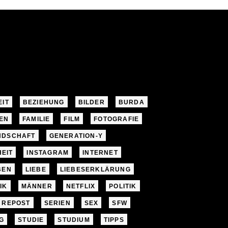
EIT
BEZIEHUNG
BILDER
BURDA
EN
FAMILIE
FILM
FOTOGRAFIE
NDSCHAFT
GENERATION-Y
EIT
INSTAGRAM
INTERNET
BEN
LIEBE
LIEBESERKLÄRUNG
IK
MÄNNER
NETFLIX
POLITIK
REPOST
SERIEN
SEX
SFW
G
STUDIE
STUDIUM
TIPPS