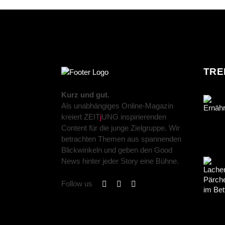
TRE
Kurz und gut.
Als unabhängiges Online-Magazin
kreiert ZEIT
j
UNG inspirierenden
Content für die junge Zielgruppe. Wir
betrachten Themen aus spannenden
Blickwinkeln und geben den Good
News hinter jeder Story eine Bühne.
Follow us