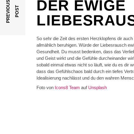
DER EWIGE
P
R
E
V
I
O
U
S
P
O
S
T
LIEBESRAU
So sehr die Zeit des ersten Herzklopfens dir auch 
allmählich beruhigen. Würde der Liebesrausch ew
Gesundheit. Du musst bedenken, dass das Verlieb
und Geist wirkt und die Gefühle durcheinander wirb
sobald einmal etwas nicht so läuft, wie du es dir w
dass das Gefühlschaos bald durch ein tiefes Vertra
Idealisierung nachlässt und du den wahren Mensc
Foto von
Icons8 Team
auf
Unsplash