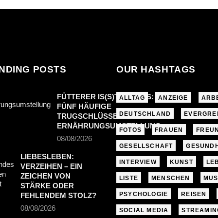
NDING POSTS
OUR HASHTAGS
FÜTTERER IS(S)T ANDERS:
ALLTAG
ANZEIGE
ARB
FÜNF HÄUFIGE
DEUTSCHLAND
EVERGRE
TRUGSCHLÜSSE BEI DER
ERNÄHRUNGSUMSTELLUNG
FOTOS
FRAUEN
FREU
08/08/2026
GESELLSCHAFT
GESUNDH
LIEBESLEBEN:
INTERVIEW
KUNST
LE
VERZEIHEN – EIN
ZEICHEN VON
LISTE
MENSCHEN
MUS
STÄRKE ODER
PSYCHOLOGIE
REISEN
FEHLENDEM STOLZ?
08/08/2026
SOCIAL MEDIA
STREAMIN