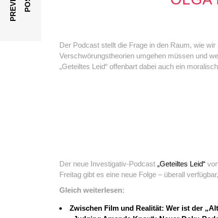
P
R
E
V
I
O
U
S
P
O
S
T
Der Podcast stellt die Frage in den Raum, wie wir
Verschwörungstheorien umgehen müssen und welch
„Geteiltes Leid“ offenbart dabei auch ein moralis
Der neue Investigativ-Podcast
„Geteiltes Leid“
von
Freitag gibt es eine neue Folge – überall verfügba
Gleich weiterlesen:
Zwischen Film und Realität: Wer ist der „A