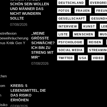
DEUTSCHLAND
EVERGRE
SCHÖN SEIN WOLLEN
UND MÄNNER DAS
FOTOS
FRAUEN
FREU
NICHT WUNDERN
SOLLTE
GESELLSCHAFT
GESUNDH
07/08/2026
INTERVIEW
KUNST
LE
„MEINE
LISTE
MENSCHEN
MUS
GRÖSSTE S
PSYCHOLOGIE
REISEN
CHWÄCHE? I
CH BIN ZU S
SOCIAL MEDIA
STREAMIN
TRENG MIT M
IR“
TWITTER
USA
VIDEO
07/08/2026
KREBS: 5
LEBENSMITTEL, DIE
DAS RISIKO
ERHÖHEN
07/08/2026