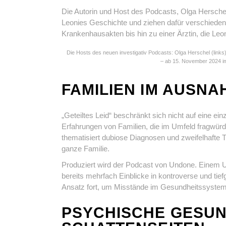
Die Autorin und Host des Podcasts, Olga Herschel
Leonies Geschichte und ziehen dafür verschieden
Krankenhausakten bis hin zu einer Ärztin, die Leo
Die Hosts des neuen investigativ Podcasts: Olga Herschel (link
– ab 15. November 2024 im
FAMILIEN IM AUSN
„Geteiltes Leid“ beschränkt sich nicht auf eine ei
Erfahrungen von Familien, die im Umfeld fragwürd
thematisiert dubiose Diagnosen und zweifelhafte 
ganze Familie.
Produziert wird der Podcast von Undone. Einem 
bereits mehrfach Einblicke in kontroverse und tie
Ansatz fort, um Misstände im Gesundheitssystem s
PSYCHISCHE GESUN