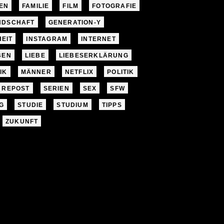
EN
FAMILIE
FILM
FOTOGRAFIE
NDSCHAFT
GENERATION-Y
EIT
INSTAGRAM
INTERNET
BEN
LIEBE
LIEBESERKLÄRUNG
IK
MÄNNER
NETFLIX
POLITIK
REPOST
SERIEN
SEX
SFW
G
STUDIE
STUDIUM
TIPPS
ZUKUNFT