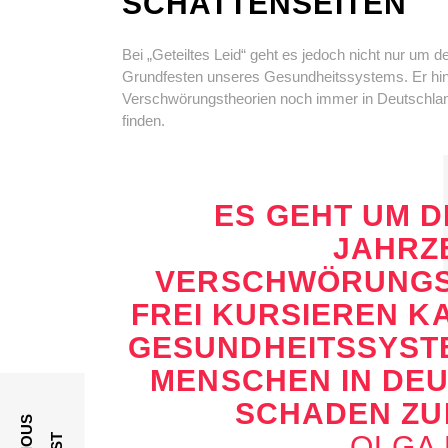
SCHATTENSEITEN
Bei „Geteiltes Leid“ geht es jedoch nicht nur um d
Grundfesten unseres Gesundheitssystems. Er hinte
Verschwörungstheorien noch immer in Deutschland
finden.
ES GEHT UM DI
JAHRZ
VERSCHWÖRUNGS
FREI KURSIEREN K
GESUNDHEITSSYSTE
MENSCHEN IN DE
SCHADEN ZUF
OLGA