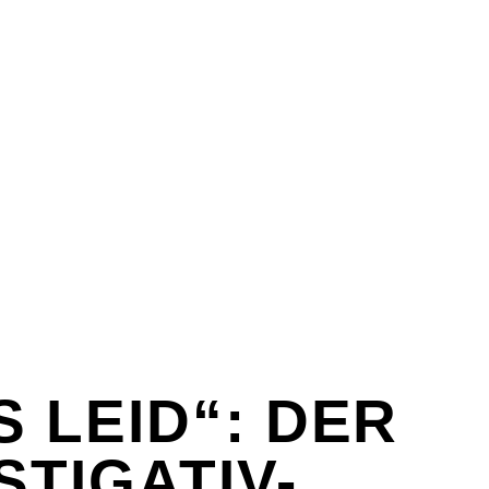
EX
SPASS & SCHÖNES
STUDIUM & JOB
WISSE
EX
SPASS & SCHÖNES
STUDIUM & JOB
WISSE
S LEID“: DER
STIGATIV-