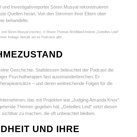
 und Investigativreporter Sören Musyal rekonstruieren
ste Quellen heran. Von den Stimmen ihrer Eltern über
nie behandelte.
s) und Sören Musyal (rechts). © Shane Thomas McMillan/Undone „Geteiltes Leid“
mer freitags überall, wo es Podcasts gibt
AHMEZUSTAND
nzelne Geschichte. Stattdessen beleuchtet der Podcast die
iger Psychotherapien fast auseinanderbrechen. Er
Therapieansätze – und deren weitreichende Folgen für die
Unternehmen, das mit Projekten wie „Judging Amanda Knox“
fgehende Themen gegeben hat. „Geteiltes Leid“ setzt diesen
ichtbar zu machen, die oft unbeachtet bleiben.
DHEIT UND IHRE