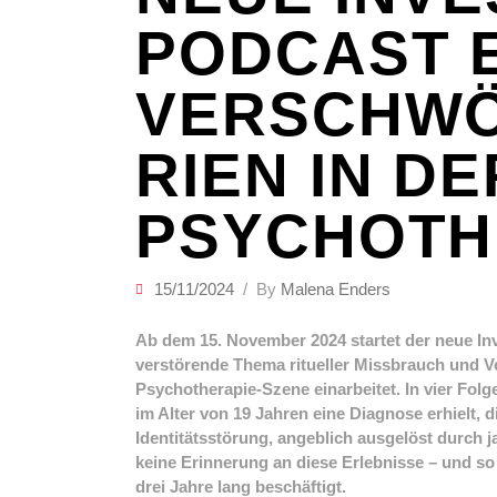
PODCAST 
VERSCHW
RIEN IN DE
PSYCHOTH
15/11/2024
By
Malena Enders
Ab dem 15. November 2024 startet der neue In
verstörende Thema ritueller Missbrauch und 
Psychotherapie-Szene einarbeitet. In vier Folg
im Alter von 19 Jahren eine Diagnose erhielt, di
Identitätsstörung, angeblich ausgelöst durch j
keine Erinnerung an diese Erlebnisse – und so b
drei Jahre lang beschäftigt.