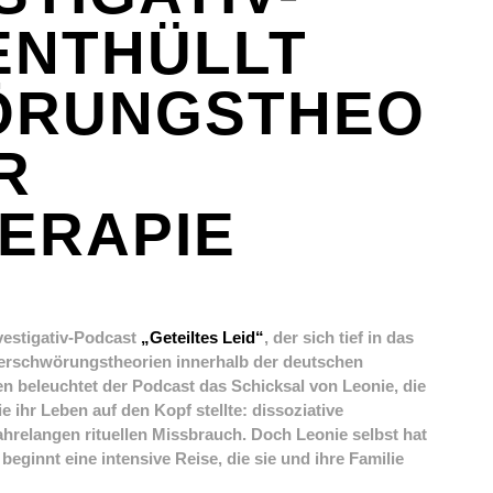
ENTHÜLLT
ÖRUNGSTHEO
R
ERAPIE
vestigativ-Podcast
„Geteiltes Leid“
, der sich tief in das
Verschwörungstheorien innerhalb der deutschen
en beleuchtet der Podcast das Schicksal von Leonie, die
e ihr Leben auf den Kopf stellte: dissoziative
ahrelangen rituellen Missbrauch. Doch Leonie selbst hat
eginnt eine intensive Reise, die sie und ihre Familie