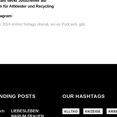
t deckt Justizfehler auf
für Altkleider und Recycling
tagram
!
 2024 immer freitags überall, wo es Podcasts gibt.
NDING POSTS
OUR HASHTAGS
LIEBESLEBEN:
ALLTAG
ANZEIGE
ARB
WARUM FRAUEN