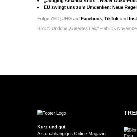
„Judging Amanda Knox“: Neuer Doku-Podcas
EU zwingt uns zum Umdenken: Neue Regeln 
Folge ZEITjUNG auf
Facebook
,
TikTok
und
Ins
Bild: © Undone „Geteiltes Leid“ – ab 15. November
TRE
Kurz und gut.
Als unabhängiges Online-Magazin