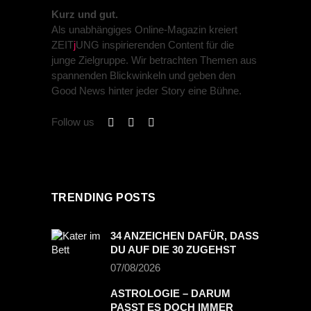
PREVIOUS POST
NEXT POST
Kurz und gut.
Als unabhängiges Online-Magazin kreiert
ZEIT
j
UNG inspirierenden Content für die
junge Zielgruppe. Wir betrachten Themen aus
spannenden Blickwinkeln und geben den
Good News hinter jeder Story eine Bühne.
Follow us
TRENDING POSTS
34 ANZEICHEN DAFÜR, DASS
DU AUF DIE 30 ZUGEHST
07/08/2026
ASTROLOGIE – DARUM
PASST ES DOCH IMMER