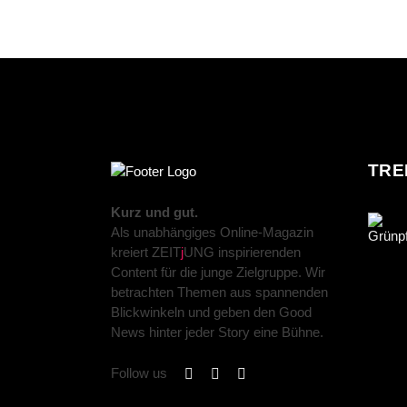
TRE
Kurz und gut.
Als unabhängiges Online-Magazin
kreiert ZEIT
j
UNG inspirierenden
Content für die junge Zielgruppe. Wir
betrachten Themen aus spannenden
Blickwinkeln und geben den Good
News hinter jeder Story eine Bühne.
Follow us