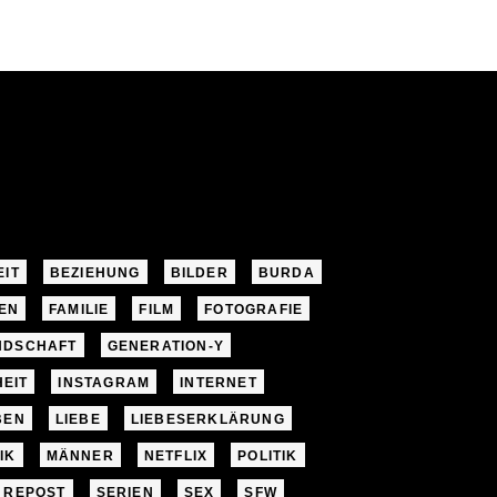
EIT
BEZIEHUNG
BILDER
BURDA
EN
FAMILIE
FILM
FOTOGRAFIE
NDSCHAFT
GENERATION-Y
EIT
INSTAGRAM
INTERNET
BEN
LIEBE
LIEBESERKLÄRUNG
IK
MÄNNER
NETFLIX
POLITIK
REPOST
SERIEN
SEX
SFW