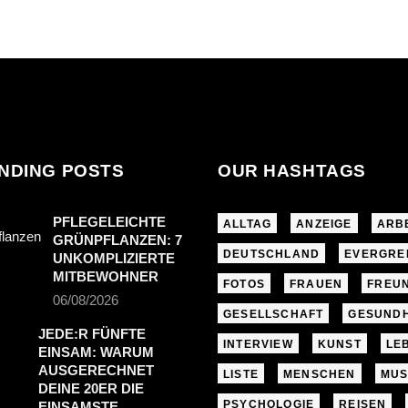
NDING POSTS
OUR HASHTAGS
PFLEGELEICHTE
ALLTAG
ANZEIGE
ARB
GRÜNPFLANZEN: 7
DEUTSCHLAND
EVERGRE
UNKOMPLIZIERTE
MITBEWOHNER
FOTOS
FRAUEN
FREU
06/08/2026
GESELLSCHAFT
GESUNDH
JEDE:R FÜNFTE
INTERVIEW
KUNST
LE
EINSAM: WARUM
AUSGERECHNET
LISTE
MENSCHEN
MUS
DEINE 20ER DIE
PSYCHOLOGIE
REISEN
EINSAMSTE