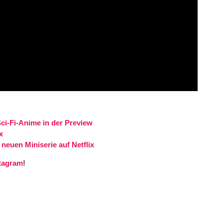
ci-Fi-Anime in der Preview
x
euen Miniserie auf Netflix
tagram
!