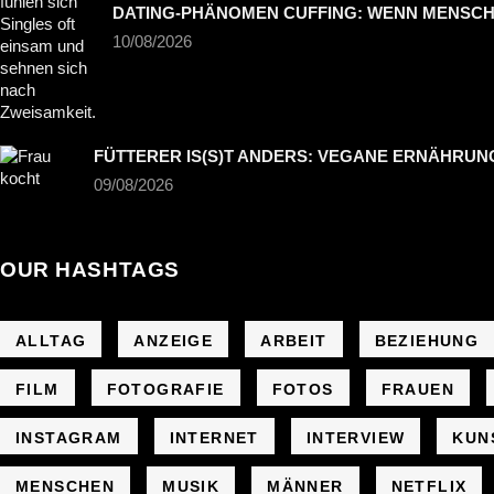
DATING-PHÄNOMEN CUFFING: WENN MENSC
10/08/2026
FÜTTERER IS(S)T ANDERS: VEGANE ERNÄHRUNG
09/08/2026
OUR HASHTAGS
ALLTAG
ANZEIGE
ARBEIT
BEZIEHUNG
FILM
FOTOGRAFIE
FOTOS
FRAUEN
INSTAGRAM
INTERNET
INTERVIEW
KUN
MENSCHEN
MUSIK
MÄNNER
NETFLIX