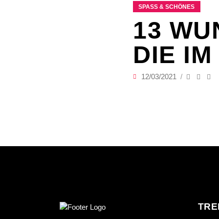
SPASS & SCHÖNES
13 WU
DIE I
12/03/2021
TRE