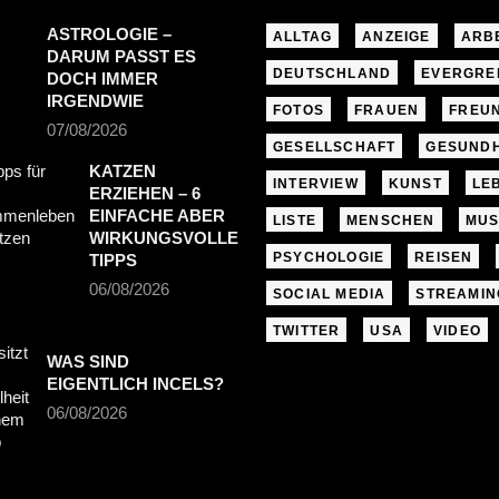
ASTROLOGIE –
ALLTAG
ANZEIGE
ARB
DARUM PASST ES
DEUTSCHLAND
EVERGRE
DOCH IMMER
IRGENDWIE
FOTOS
FRAUEN
FREU
07/08/2026
GESELLSCHAFT
GESUNDH
KATZEN
INTERVIEW
KUNST
LE
ERZIEHEN – 6
EINFACHE ABER
LISTE
MENSCHEN
MUS
WIRKUNGSVOLLE
PSYCHOLOGIE
REISEN
TIPPS
06/08/2026
SOCIAL MEDIA
STREAMIN
TWITTER
USA
VIDEO
WAS SIND
EIGENTLICH INCELS?
06/08/2026