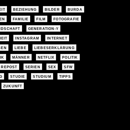
EIT
BEZIEHUNG
BILDER
BURDA
EN
FAMILIE
FILM
FOTOGRAFIE
NDSCHAFT
GENERATION-Y
EIT
INSTAGRAM
INTERNET
BEN
LIEBE
LIEBESERKLÄRUNG
IK
MÄNNER
NETFLIX
POLITIK
REPOST
SERIEN
SEX
SFW
G
STUDIE
STUDIUM
TIPPS
ZUKUNFT