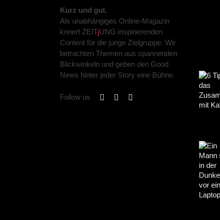
Kurz und gut.
Als unabhängiges Online-Magazin
kreiert ZEIT
j
UNG inspirierenden
Content für die junge Zielgruppe. Wir
betrachten Themen aus spannenden
Blickwinkeln und geben den Good
News hinter jeder Story eine Bühne.
Follow us