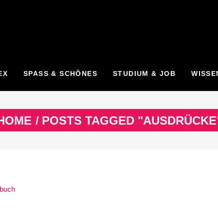
EX
SPASS & SCHÖNES
STUDIUM & JOB
WISSE
HOME
/
POSTS TAGGED "AUSDRÜCKE