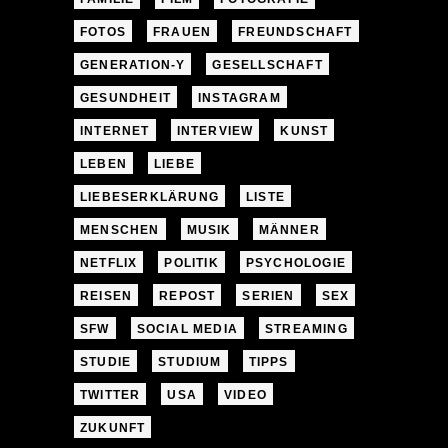
FOTOS
FRAUEN
FREUNDSCHAFT
GENERATION-Y
GESELLSCHAFT
GESUNDHEIT
INSTAGRAM
INTERNET
INTERVIEW
KUNST
LEBEN
LIEBE
LIEBESERKLÄRUNG
LISTE
MENSCHEN
MUSIK
MÄNNER
NETFLIX
POLITIK
PSYCHOLOGIE
REISEN
REPOST
SERIEN
SEX
SFW
SOCIAL MEDIA
STREAMING
STUDIE
STUDIUM
TIPPS
TWITTER
USA
VIDEO
ZUKUNFT