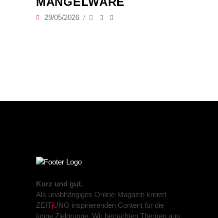
MANGELWARE
29/05/2026
Kurz und gut.
Als unabhängiges Online-Magazin kreiert
ZEIT
j
UNG inspirierenden Content für die
junge Zielgruppe. Wir betrachten Themen aus