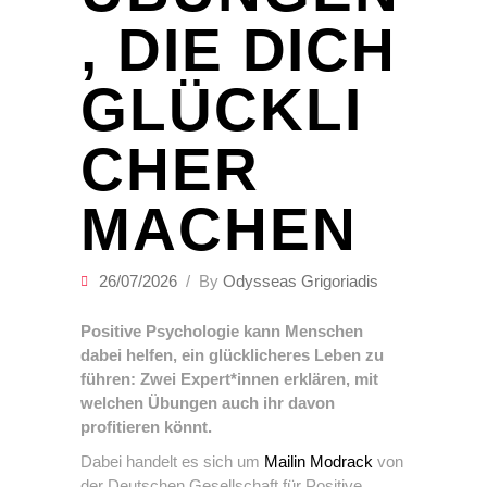
, DIE DICH
GLÜCKLI
CHER
MACHEN
26/07/2026
By
Odysseas Grigoriadis
Positive Psychologie kann Menschen
dabei helfen, ein glücklicheres Leben zu
führen: Zwei Expert*innen erklären, mit
welchen Übungen auch ihr davon
profitieren könnt.
Dabei handelt es sich um
Mailin Modrack
von
der Deutschen Gesellschaft für Positive