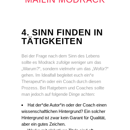
4. SINN FINDEN IN
TÄTIGKEITEN
Bei der Frage nach dem Sinn des Lebens
sollte es Modrack zufolge weniger um das
„Warum?“, sondern vielmehr um das „Wofür?“
gehen. Im Idealfall begleitet euch ein*e
Therapeut*in oder ein Coach durch diesen
Prozess. Bei Ratgebern und Coaches sollte
man jedoch auf folgende Dinge achten:
Hat der*die Autor*in oder der Coach einen
wissenschaftlichen Hintergrund? Ein solcher
Hintergrund ist zwar kein Garant für Qualität,
aber ein gutes Zeichen.