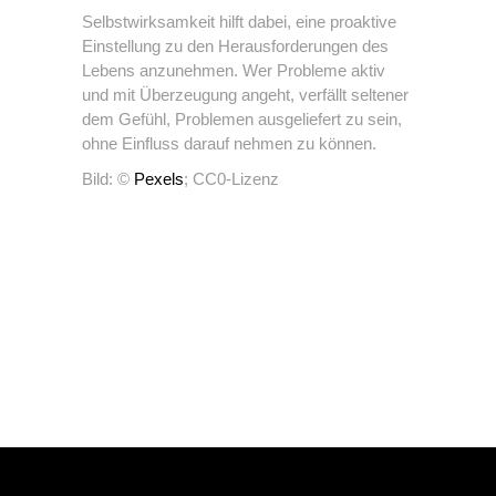
Selbstwirksamkeit hilft dabei, eine proaktive
Einstellung zu den Herausforderungen des
Lebens anzunehmen. Wer Probleme aktiv
und mit Überzeugung angeht, verfällt seltener
dem Gefühl, Problemen ausgeliefert zu sein,
ohne Einfluss darauf nehmen zu können.
Bild: ©
Pexels
; CC0-Lizenz