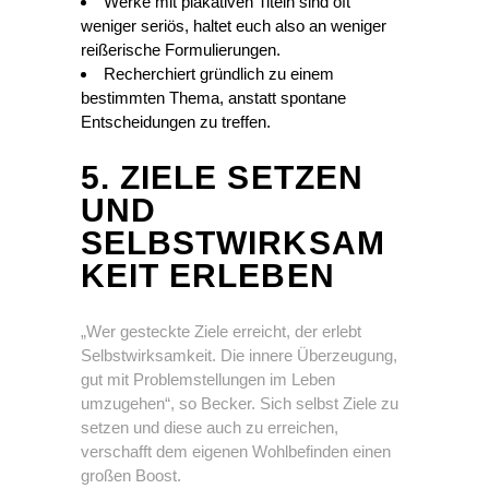
Werke mit plakativen Titeln sind oft
weniger seriös, haltet euch also an weniger
reißerische Formulierungen.
Recherchiert gründlich zu einem
bestimmten Thema, anstatt spontane
Entscheidungen zu treffen.
5. ZIELE SETZEN
UND
SELBSTWIRKSAM
KEIT ERLEBEN
„Wer gesteckte Ziele erreicht, der erlebt
Selbstwirksamkeit. Die innere Überzeugung,
gut mit Problemstellungen im Leben
umzugehen“, so Becker. Sich selbst Ziele zu
setzen und diese auch zu erreichen,
verschafft dem eigenen Wohlbefinden einen
großen Boost.