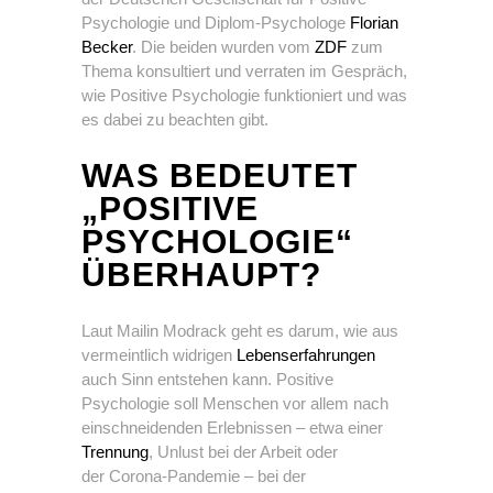
Psychologie und Diplom-Psychologe
Florian
Becker
. Die beiden wurden vom
ZDF
zum
Thema konsultiert und verraten im Gespräch,
wie Positive Psychologie funktioniert und was
es dabei zu beachten gibt.
WAS BEDEUTET
„POSITIVE
PSYCHOLOGIE“
ÜBERHAUPT?
Laut Mailin Modrack geht es darum, wie aus
vermeintlich widrigen
Lebenserfahrungen
auch Sinn entstehen kann. Positive
Psychologie soll Menschen vor allem nach
einschneidenden Erlebnissen – etwa einer
Trennung
, Unlust bei der Arbeit oder
der Corona-Pandemie – bei der