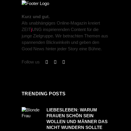
Kurz und gut.
Als unabhängiges Online-Magazin kreiert
ZEIT
j
UNG inspirierenden Content für die
junge Zielgruppe. Wir betrachten Themen aus
spannenden Blickwinkeln und geben den
Good News hinter jeder Story eine Bühne.
Follow us
TRENDING POSTS
LIEBESLEBEN: WARUM
FRAUEN SCHÖN SEIN
WOLLEN UND MÄNNER DAS
NICHT WUNDERN SOLLTE